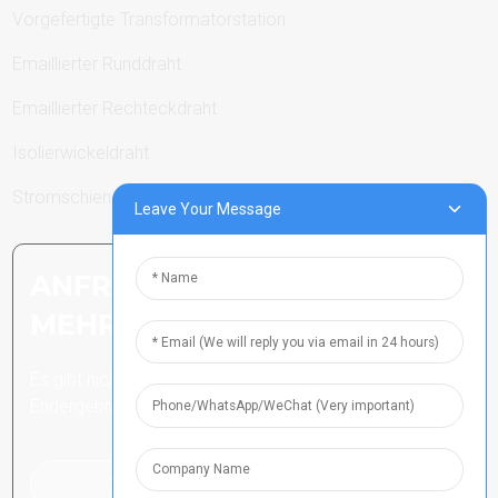
Vorgefertigte Transformatorstation
Emaillierter Runddraht
Emaillierter Rechteckdraht
Isolierwickeldraht
Stromschienen
Leave Your Message
ANFRAGE SENDEN: BEREIT,
MEHR ZU ERFAHREN
Es gibt nichts Besseres, als das
Endergebnis zu sehen.
Klicken Sie hier für eine Anfrage