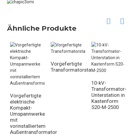
Ähnliche Produkte
Vorgefertigte
Transformatorstation
10-kV-
Transformator-
Unterstation in
Vorgefertigte
Kastenform
elektrische
S20-M-2500
Kompakt-
1
Umspannwerke
U
mit
i
vorinstalliertem
K
Außentransformator
U