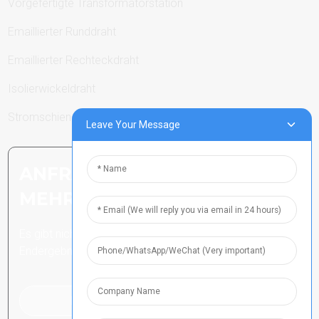
Vorgefertigte Transformatorstation
Emaillierter Runddraht
Emaillierter Rechteckdraht
Isolierwickeldraht
Stromschienen
Leave Your Message
ANFRAGE SENDEN: BEREIT,
MEHR ZU ERFAHREN
Es gibt nichts Besseres, als das
Endergebnis zu sehen.
Klicken Sie hier für eine Anfrage