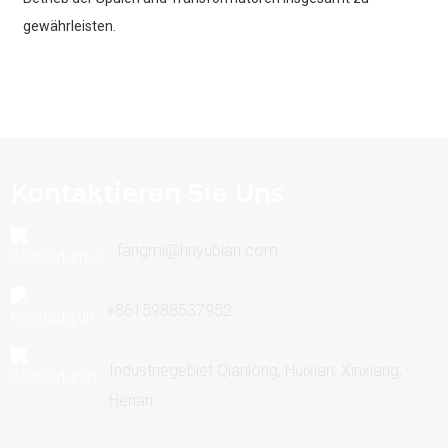
gewährleisten.
Kontaktieren Sie Uns
fangmi@hnyubian.com
+8615988537952
Industriegebiet Qianlong, Huixian, Xinxiang,
Henan