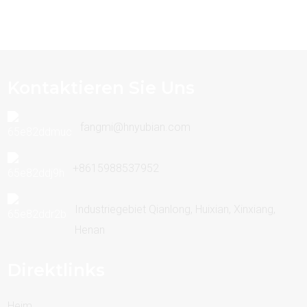
Kontaktieren Sie Uns
fangmi@hnyubian.com
+8615988537952
Industriegebiet Qianlong, Huixian, Xinxiang,
Henan
Direktlinks
Heim