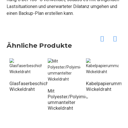
Lastsituationen und unerwarteter Dilatanz umgehen und
einen Backup-Plan erstellen kann.
Ähnliche Produkte
Glasfaserbeschichteter
Kabelpapierummant
Wickeldraht
Wickeldraht
Mit
Polyester/Polyimid
M
ummantelter
D
Wickeldraht
u
W
a
K