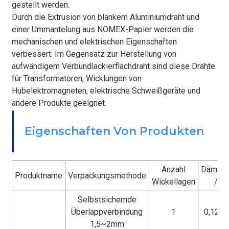
gestellt werden.
Durch die Extrusion von blankem Aluminiumdraht und
einer Ummantelung aus NOMEX-Papier werden die
mechanischen und elektrischen Eigenschaften
verbessert. Im Gegensatz zur Herstellung von
aufwändigem Verbundlackierflachdraht sind diese Drähte
für Transformatoren, Wicklungen von
Hubelektromagneten, elektrische Schweißgeräte und
andere Produkte geeignet.
BEFESTIGEN
Eigenschaften Von Produkten
Anzahl
Dämmst
Produktname
Verpackungsmethode
Wickellagen
/ m
Selbstsichernde
Überlappverbindung
1
0,12 ± 
1,5~2mm