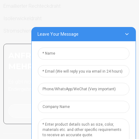
Emaillierter Rechteckdraht
Isolierwickeldraht
Stromschienen
Leave Your Message
ANFRAGE SENDEN: BEREIT,
MEHR ZU ERFAHREN
Es gibt nichts Besseres, als das
Endergebnis zu sehen.
Klicken Sie hier für eine Anfrage