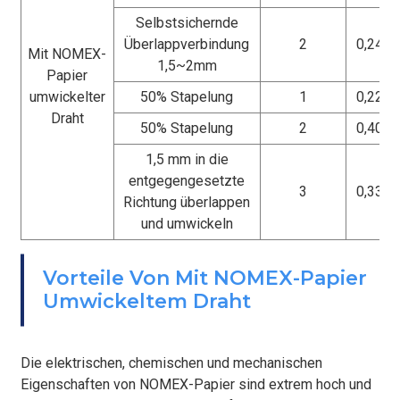
Selbstsichernde
Überlappverbindung
2
0,24 ± 
Mit NOMEX-
1,5~2mm
Papier
umwickelter
50% Stapelung
1
0,22 ± 
Draht
50% Stapelung
2
0,40 ± 
1,5 mm in die
entgegengesetzte
3
0,33 ± 
Richtung überlappen
und umwickeln
BEFESTIGEN
Vorteile Von Mit NOMEX-Papier
Umwickeltem Draht
Die elektrischen, chemischen und mechanischen
Eigenschaften von NOMEX-Papier sind extrem hoch und