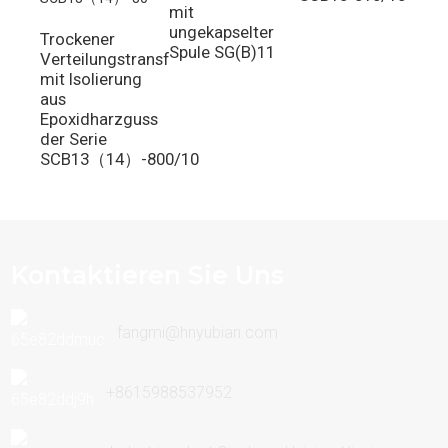
mit
au
ungekapselter
Ep
Trockener
Spule SG(B)11
SC
Verteilungstransformator
mit Isolierung
aus
Epoxidharzguss
der Serie
SCB13（14）-800/10
Kontaktieren Sie Uns
fangmi@hnyubian.com
+8615988537952