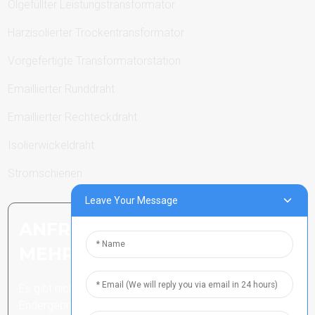
Ölgefüllter Leistungstransformator
Harzisolierter Trockentransformator
Vorgefertigte Transformatorstation
Emaillierter Runddraht
Emaillierter Rechteckdraht
Isolierwickeldraht
Stromschienen
Leave Your Message
ANFRAGE SENDEN: BEREIT,
MEHR ZU ERFAHREN
Es gibt nichts Besseres, als das
Endergebnis zu sehen.