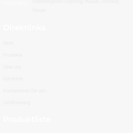
Industriegebiet Qianlong, Huixian, Xinxiang,
Henan
Direktlinks
Heim
Produkte
Über uns
Nachricht
Kontaktieren Sie uns
Zertifizierung
Produktliste