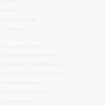
Über uns
Nachricht
Kontaktieren Sie uns
Zertifizierung
Produktliste
Ölgefüllter Leistungstransformator
Harzisolierter Trockentransformator
Vorgefertigte Transformatorstation
Emaillierter Runddraht
Emaillierter Rechteckdraht
Isolierwickeldraht