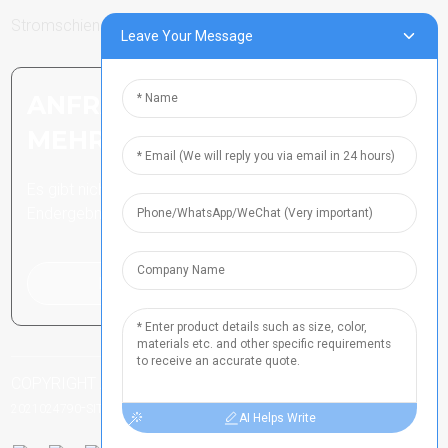
Stromschienen
Leave Your Message
ANFRAGE SENDEN: BEREIT,
MEHR ZU ERFAHREN
Es gibt nichts Besseres, als das
Endergebnis zu sehen.
Klicken Sie hier für eine Anfrage
COPYRIGHT ALLE RECHTE VORBEHALTEN
HENAN ICP-NR.
-
-
-
2021024790
SITEMAP
SITEMAPTRANS
TOP-SUCHE
AI Helps Write