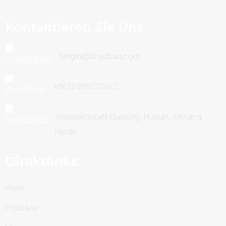
Kontaktieren Sie Uns
fangmi@hnyubian.com
+8615988537952
Industriegebiet Qianlong, Huixian, Xinxiang,
Henan
Direktlinks
Heim
Produkte