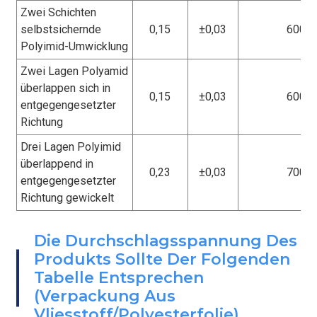
Zwei Schichten
selbstsichernde
0,15
±0,03
6000
Polyimid-Umwicklung
Zwei Lagen Polyamid
überlappen sich in
0,15
±0,03
6000
entgegengesetzter
Richtung
Drei Lagen Polyimid
überlappend in
0,23
±0,03
7000
entgegengesetzter
Richtung gewickelt
Die Durchschlagsspannung Des
BEFESTIGEN
Produkts Sollte Der Folgenden
Tabelle Entsprechen
(Verpackung Aus
Vliesstoff/Polyesterfolie).