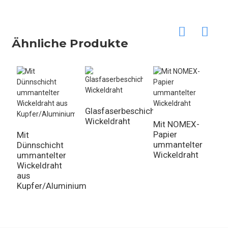
Ähnliche Produkte
Glasfaserbeschichteter
Is
Wickeldraht
g
Mit NOMEX-
W
Papier
Mit
ummantelter
Dünnschicht
Wickeldraht
ummantelter
Wickeldraht
aus
Kupfer/Aluminium