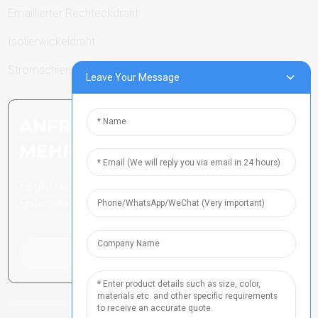
Emaillierter Rechteckdraht
Isolierwickeldraht
Stromschienen
Leave Your Message
ANFRAGE SENDEN: BEREIT,
MEHR ZU ERFAHREN
Es gibt nichts Besseres, als das
Endergebnis zu sehen.
Klicken Sie hier für eine Anfrage