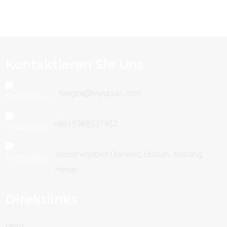
Kontaktieren Sie Uns
fangmi@hnyubian.com
+8615988537952
Industriegebiet Qianlong, Huixian, Xinxiang,
Henan
Direktlinks
Heim