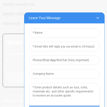
तामचीनी आयताकार तार
इन्सुलेशन वाइंडिंग वायर
Leave Your Message
कंडक्टर बार्स
पूछताछ भेजें: अधिक जानने के लिए तैयार रहें
अंतिम परिणाम देखने से बेहतर कुछ भी नहीं
है।
पूछताछ के लिए क्लिक करें
कॉपीराइट सभी अधिकार सुरक्षित
-
-
हेनान आईसीपी नं. 2021024790
साइट मैप
-