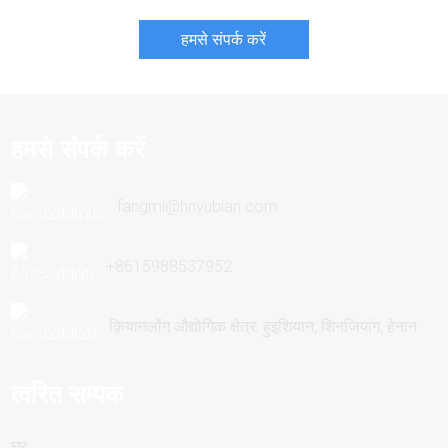
हमसे संपर्क करें
हमसे संपर्क करें
fangmi@hnyubian.com
+8615988537952
क़ियानलोंग औद्योगिक क्षेत्र, हुइशियान, शिनजियांग, हेनान
त्वरित सम्पक
घर