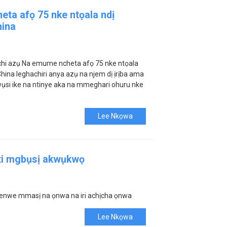
a afọ 75 nke ntọala ndị
hina
hi azụ Na emume ncheta afọ 75 nke ntọala
hina leghachiri anya azụ na njem dị ịrịba ama
ụsi ike na ntinye aka na mmeghari ohuru nke
Lee Nkọwa
i mgbụsị akwụkwọ
enwe mmasị na ọnwa na iri achịcha ọnwa
Lee Nkọwa