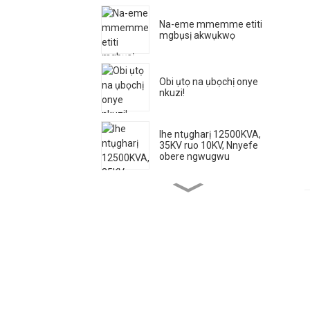
Na-eme mmemme etiti
mgbụsị akwụkwọ
Obi ụtọ na ụbọchị onye
nkuzi!
Ihe ntụgharị 12500KVA,
35KV ruo 10KV, Nnyefe
obere ngwugwu
Ọnụ ahịa Transformer
Akọrọ na Ọdịmma
Ụdị Ntugharị nwere ọgụgụ
isi Thermostat