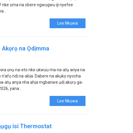
KV nke ọma na obere ngwugwu iji nyefee
a...
Lee Nkọwa
r Akọrọ na Ọdịmma
ụwa ọnụ na-eto nke ukwuu ma na-atụ anya na
 n'afọ ndị na-abịa. Dabere na akụkọ nyocha
 na-atụ anya nha ahịa mgbanwe ụdị akọrọ ga-
a 2026, yana…
Lee Nkọwa
gụgụ isi Thermostat