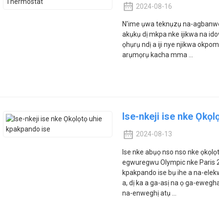
2024-08-16
N'ime ụwa teknụzụ na-agbanwe
akụkụ dị mkpa nke ijikwa na i
ọhụrụ ndị a iji nye njikwa okp
arụmọrụ kacha mma ...
Ise-nkeji ise nke Ọkọl
2024-08-13
Ise nke abụọ nso nso nke ọkọ
egwuregwu Olympic nke Paris 2
kpakpando ise bụ ihe a na-elek
a, dị ka a ga-asị na ọ ga-ewe
na-enweghị atụ ...