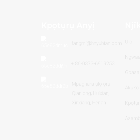
Kpọtụrụ Anyị
Nji
Ụlọ
fangmi@hnyubian.com
Ngwaa
+ 86-0373-6919253
Gbasar
Mpaghara ụlọ ọrụ
Akụkọ
Qianlong, Huixian,
Xinxiang, Henan
Kpọtụr
Asam