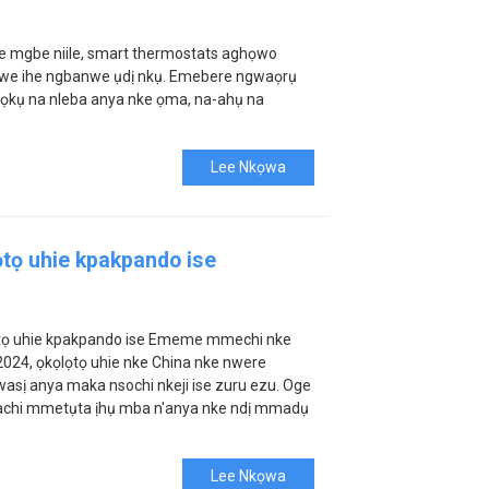
 mgbe niile, smart thermostats aghọwo
dowe ihe ngbanwe ụdị nkụ. Emebere ngwaọrụ
omọkụ na nleba anya nke ọma, na-ahụ na
Lee Nkọwa
ọtọ uhie kpakpando ise
lọtọ uhie kpakpando ise Ememe mmechi nke
024, ọkọlọtọ uhie nke China nke nwere
wasị anya maka nsochi nkeji ise zuru ezu. Oge
ghachi mmetụta ịhụ mba n'anya nke ndị mmadụ
Lee Nkọwa