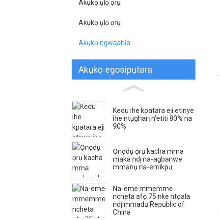
Akụkọ ụlọ ọrụ
Akụkọ ụlọ ọrụ
Akụkọ ngwaahịa
Akụkọ egosipụtara
Kedu ihe kpatara eji etinye
ihe ntụgharị n'etiti 80% na
90%
Ọnọdụ ọrụ kacha mma
maka ndị na-agbanwe
mmanụ na-emikpu
Na-eme mmemme
ncheta afọ 75 nke ntọala
ndị mmadụ Republic of
China