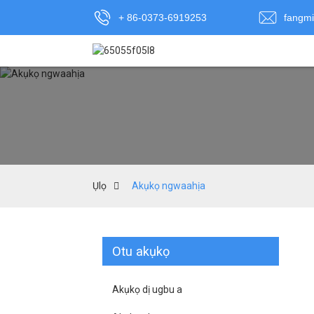
+ 86-0373-6919253
fangm
Ụlọ
Akụkọ ngwaahịa
Otu akụkọ
Akụkọ dị ugbu a