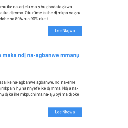
stemu ike na-arị elu ma ọ bụ gbadata ọkwa
sa ike dị mma. Otu n'ime isi ihe dị mkpa na ọrụ
edobe na 80% ruo 90% nke t ...
Lee Nkọwa
a maka ndị na-agbanwe mmanụ
esa ike na-agbanwe agbanwe, ndị na-eme
kpa n'ịhụ na nnyefe ike dị mma. Ndị a na-
dị ka ihe mkpuchi ma na-ajụ oyi ma dị oke
Lee Nkọwa