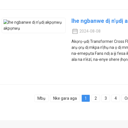
Ihe ngbanwe dị n'ụdị
2024-08-08
Akọrọ-ụdị Transformer Cross Fl
arụ ọrụ dị mkpa n'ịhụ na ọ dị 
na-emepụta Fans ndị a iji fesa i
ala na n'èzí, na-enye ohere ịhọrọ.
Mbụ
Nke gara aga
1
2
3
4
O