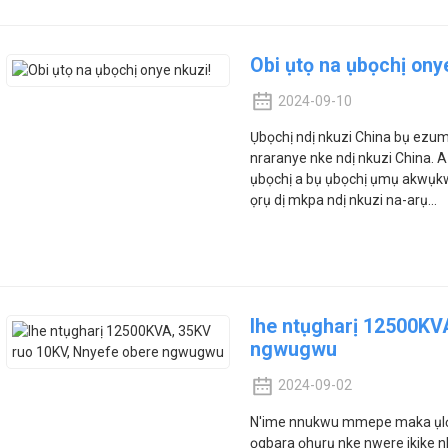
Obi ụtọ na ụbọchị ony
2024-09-10
Ụbọchị ndị nkuzi China bụ ezumi
nraranye nke ndị nkuzi China
ụbọchị a bụ ụbọchị ụmụ akwụkw
ọrụ dị mkpa ndị nkuzi na-arụ...
Ihe ntụgharị 12500KV
ngwugwu
2024-09-02
N'ime nnukwu mmepe maka ụlọ ọ
ọgbara ọhụrụ nke nwere ikike