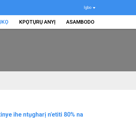
Igbo
ỤKỌ
KPỌTỤRỤ ANYỊ
ASAMBODO
inye ihe ntụgharị n'etiti 80% na