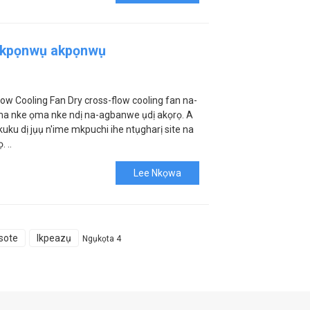
 akpọnwụ akpọnwụ
ow Cooling Fan Dry cross-flow cooling fan na-
mma nke ọma nke ndị na-agbanwe ụdị akọrọ. A
kuku dị jụụ n'ime mkpuchi ihe ntụgharị site na
 ..
Lee Nkọwa
sote
Ikpeazụ
Ngụkọta 4