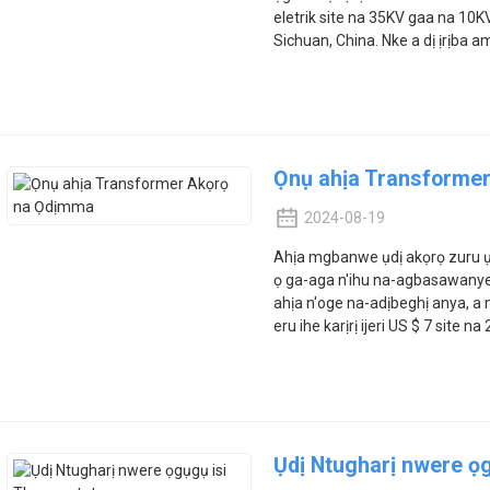
eletrik site na 35KV gaa na 10
Sichuan, China. Nke a dị ịrịba am
Ọnụ ahịa Transforme
2024-08-19
Ahịa mgbanwe ụdị akọrọ zuru 
ọ ga-aga n'ihu na-agbasawanye
ahịa n'oge na-adịbeghị anya, a
eru ihe karịrị ijeri US $ 7 site n
Ụdị Ntugharị nwere ọ