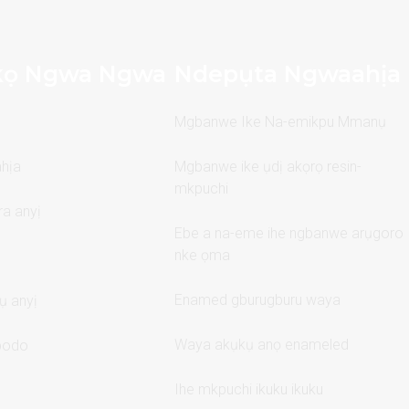
kọ Ngwa Ngwa
Ndepụta Ngwaahịa
Mgbanwe Ike Na-emikpu Mmanụ
hịa
Mgbanwe ike ụdị akọrọ resin-
mkpuchi
a anyị
Ebe a na-eme ihe ngbanwe arụgoro
nke ọma
Enamed gburugburu waya
ụ anyị
Waya akụkụ anọ enameled
bodo
Ihe mkpuchi ikuku ikuku