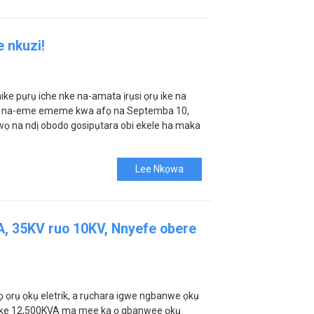
e nkuzi!
ke pụrụ iche nke na-amata ịrụsi ọrụ ike na
. A na-eme ememe kwa afọ na Septemba 10,
ọ na ndị obodo gosipụtara obi ekele ha maka
Lee Nkọwa
A, 35KV ruo 10KV, Nnyefe obere
rụ ọkụ eletrik, a rụchara igwe ngbanwe ọkụ
 nke 12,500KVA ma mee ka ọ gbanwee ọkụ