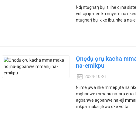
Ndị ntụgharị bụ isi ihe dị na si
voltaji iji mee ka nnyefe na nke
ntụgharị bụ ikike ibu, nke a na-
Ọnọdụ ọrụ kacha mm
na-emikpu
2024-10-21
N'ime ụwa nke mmepụta na nk
mgbanwe mmanụ na-arụ ọrụ dị m
agbanwe agbanwe na-eji mmanụ 
mkpa maka ijikwa oke volta ...