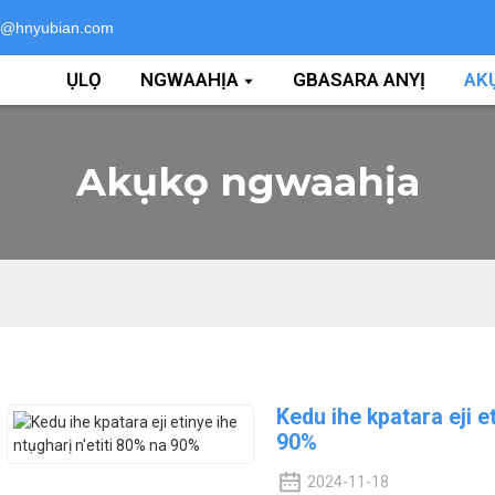
i@hnyubian.com
ỤLỌ
NGWAAHỊA
GBASARA ANYỊ
AK
Akụkọ ngwaahịa
Kedu ihe kpatara eji et
90%
2024-11-18