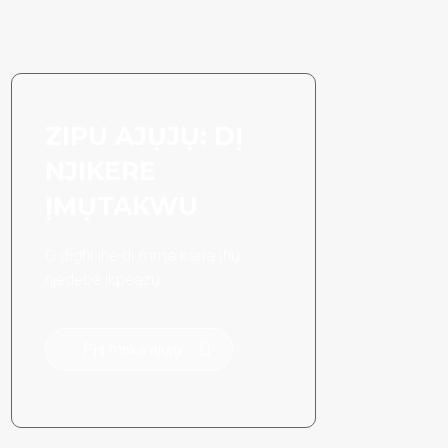
ZIPU AJỤJỤ: DỊ
NJIKERE
ỊMỤTAKWU
Ọ dịghị ihe dị mma karịa ịhụ
njedebe ikpeazụ.
Pịa maka ajụjụ