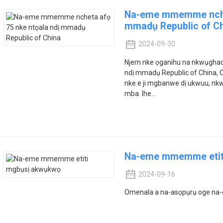
Na-eme mmemme nchet
mmadụ Republic of C
2024-09-30
Njem nke ọganihu na nkwụghac
ndị mmadụ Republic of China, C
nke e ji mgbanwe dị ukwuu, nkw
mba. Ihe...
Na-eme mmemme etit
2024-09-16
Omenala a na-asọpụrụ oge na-