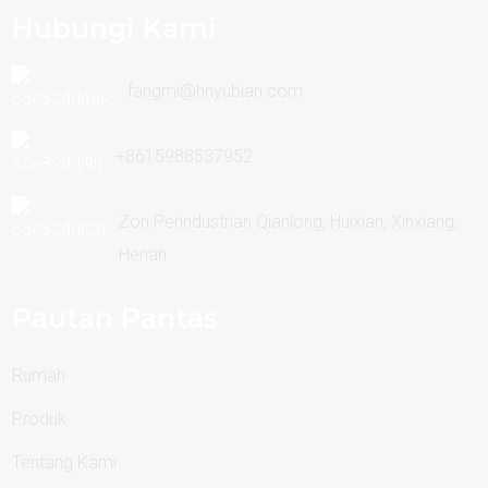
Hubungi Kami
fangmi@hnyubian.com
+8615988537952
Zon Perindustrian Qianlong, Huixian, Xinxiang,
Henan
Pautan Pantas
Rumah
Produk
Tentang Kami