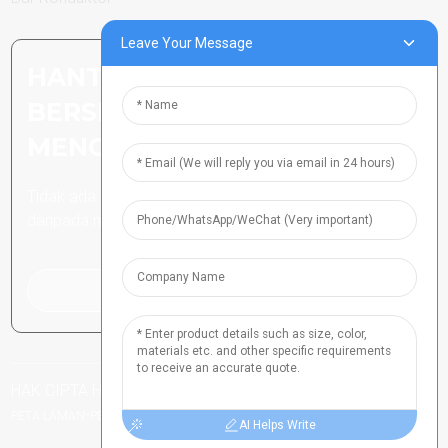
Leave Your Message
HANTAR PERTANYAAN:
BERSEDIA UNTUK
MENGETAHUI LEBIH LANJUT
Tidak ada yang lebih baik
daripada melihat hasil akhirnya.
Klik Untuk Pertanyaan
HAK CIPTA HAK CIPTA TERPELIHARA
-
NO ICP HENAN 2021024790
-
-
PETA LAMAN
PETA LAMANTRANS
CARIAN TERATAS
AI Helps Write