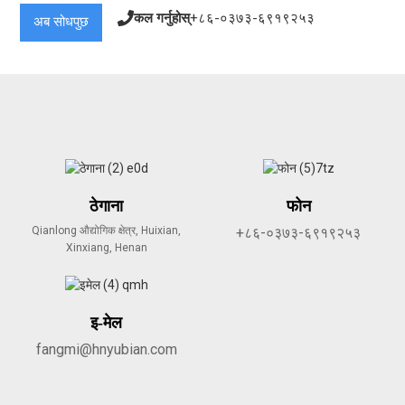
कल गर्नुहोस्
+८६-०३७३-६९१९२५३
अब सोधपुछ
ठेगाना
फोन
Qianlong औद्योगिक क्षेत्र, Huixian,
+८६-०३७३-६९१९२५३
Xinxiang, Henan
इ-मेल
fangmi@hnyubian.com