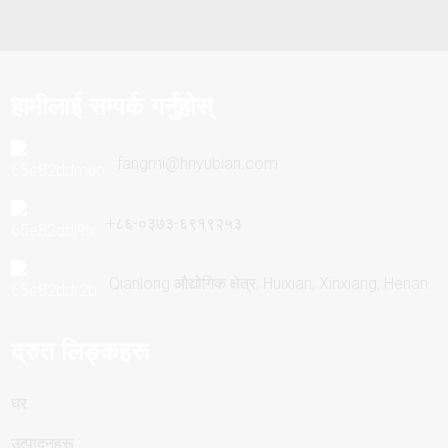
हामीलाई सम्पर्क गर्नुहोस्
fangmi@hnyubian.com
+८६-०३७३-६९१९२५३
Qianlong औद्योगिक क्षेत्र, Huixian, Xinxiang, Henan
द्रुत लिङ्कहरू
घर
उत्पादनहरू