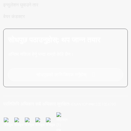
इन्सुलेशन घुमाउने तार
बेयर कंडक्टर
सोधपुछ पठाउनुहोस्: थप जान्न तयार
अन्तिम नतिजा हेर्नु भन्दा राम्रो केहि छैन।
सोधपुछको लागि क्लिक गर्नुहोस्
प्रतिलिपि अधिकार सबै अधिकार सुरक्षित
HENAN ICP नम्बर 2021024790