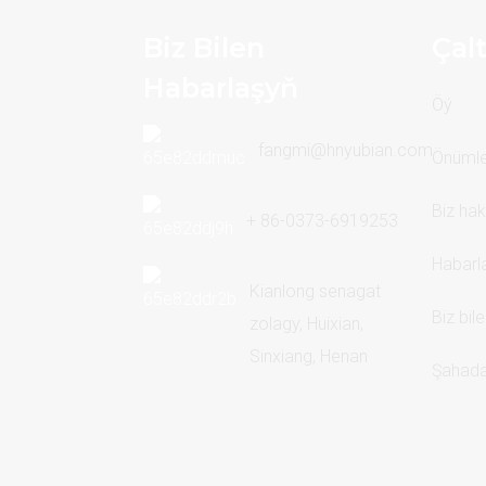
Biz Bilen
Çal
Habarlaşyň
Öý
fangmi@hnyubian.com
Önümle
Biz ha
+ 86-0373-6919253
Habarl
Kianlong senagat
Biz bil
zolagy, Huixian,
Sinxiang, Henan
Şahad