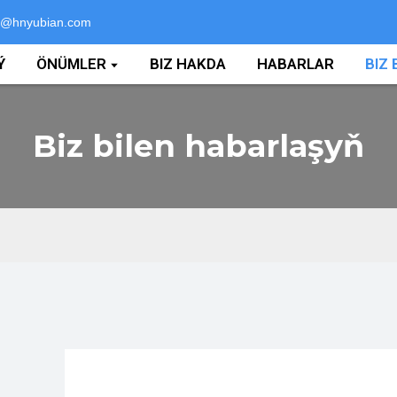
i@hnyubian.com
Ý
ÖNÜMLER
BIZ HAKDA
HABARLAR
BIZ
Biz bilen habarlaşyň