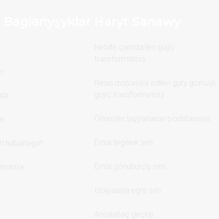
t Baglanyşyklar
Haryt Sanawy
Nebite çümdürilen güýç
transformatory
r
Resin izolýasiýa edilen gury görnüşli
güýç transformatory
kda
Öňünden taýýarlanan podstansiýa
ar
Emal tegelek sim
en habarlaşyň
Emal gönüburçly sim
atnama
Izolýasiýa egriji sim
Arealaňaç geçiriji