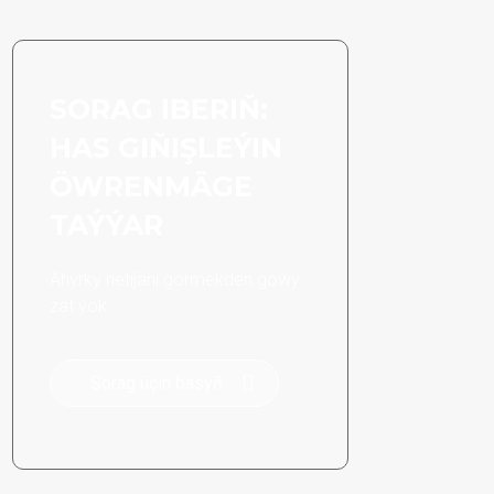
SORAG IBERIŇ:
HAS GIŇIŞLEÝIN
ÖWRENMÄGE
TAÝÝAR
Ahyrky netijäni görmekden gowy
zat ýok.
Sorag üçin basyň