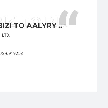
“
BU GÜN BIZI TO BIZI TO AALYRY ..
IZI TO AALYRY ..
 LTD.
373-6919253