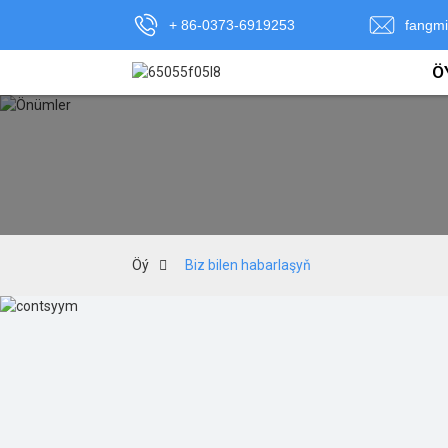
+ 86-0373-6919253
fangm
Ö
Öý
Biz bilen habarlaşyň