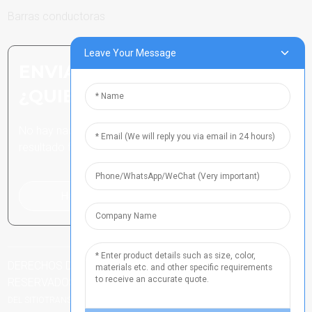
Barras conductoras
Leave Your Message
ENVIAR CONSULTA:
¿QUIERES SABER MÁS?
No hay nada mejor que ver el
resultado final.
Haga clic para realizar una consulta
DERECHOS DE AUTOR TODOS LOS DERECHOS
RESERVADOS
-
-
N.º DE PCI DE HENAN 2021024790
MAPA DEL SITIO
MAPA
-
DEL SITIOTRANS
BÚSQUEDA SUPERIOR