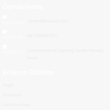
Contáctenos
fangmi@hnyubian.com
+8615988537952
Zona industrial de Qianlong, Huixian, Xinxiang,
Henan
Enlaces Rápidos
Hogar
Productos
Sobre nosotros