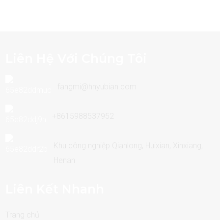
Liên Hệ Với Chúng Tôi
fangmi@hnyubian.com
+8615988537952
Khu công nghiệp Qianlong, Huixian, Xinxiang,
Henan
Liên Kết Nhanh
Trang chủ