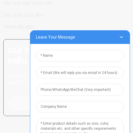
Dây chữ nhật tráng men
Dây quấn cách điện
Thanh dẫn điện
Leave Your Message
GỬI YÊU CẦU: SẴN SÀNG TÌM
HIỂU THÊM
Không có gì tuyệt vời hơn là nhìn
thấy kết quả cuối cùng.
Nhấp để yêu cầu