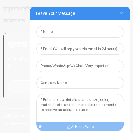
इन्सुलेशन वाइंडिंग वायर
Leave Your Message
कंडक्टर बार्स
पूछताछ भेजें: अधिक जानने के लिए तैयार रहें
अंतिम परिणाम देखने से बेहतर कुछ भी नहीं
है।
पूछताछ के लिए क्लिक करें
कॉपीराइट सभी अधिकार सुरक्षित
-
-
हेनान आईसीपी नं. 2021024790
साइट मैप
-
साइटमैपट्रांस
शीर्ष खोज
AI Helps Write