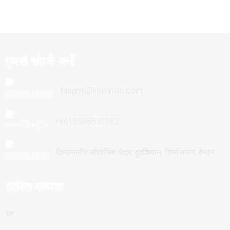
हमसे संपर्क करें
fangmi@hnyubian.com
+8615988537952
क़ियानलोंग औद्योगिक क्षेत्र, हुइशियान, शिनजियांग, हेनान
त्वरित सम्पक
घर