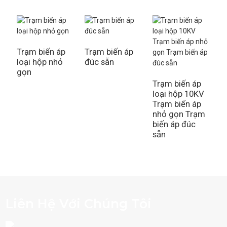
Trạm biến áp
Trạm biến áp
loại hộp nhỏ
đúc sẵn
T
gọn
k
S
Trạm biến áp
loại hộp 10KV
Trạm biến áp
nhỏ gọn Trạm
biến áp đúc
sẵn
Liên Hệ Với Chúng Tôi