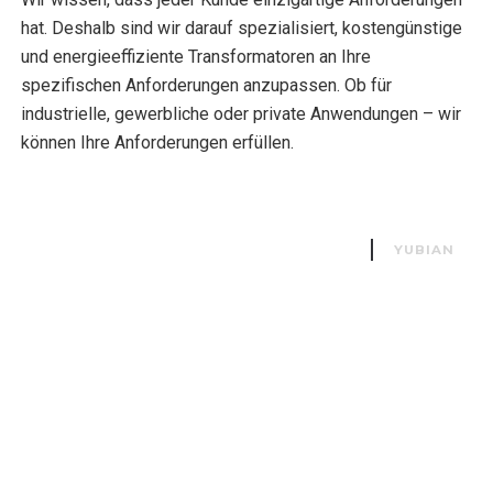
hat. Deshalb sind wir darauf spezialisiert, kostengünstige
und energieeffiziente Transformatoren an Ihre
spezifischen Anforderungen anzupassen. Ob für
industrielle, gewerbliche oder private Anwendungen – wir
können Ihre Anforderungen erfüllen.
KONTAKTIEREN SIE UNS
YUBIAN
Werden Sie Teil unserer Community zufriedener
Kunden, die auf energieeffiziente Transformatoren
umgestiegen sind und so ihre Leistung steigern und
Geld sparen. Kontaktieren Sie uns noch heute und
erfahren Sie, wie unsere hochwertigen und
kostengünstigen Transformatoren Ihren Betrieb
verbessern und gleichzeitig den Energieverbrauch