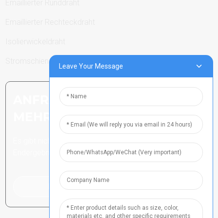
Emaillierter Runddraht
Emaillierter Rechteckdraht
Isolierwickeldraht
Stromschienen
Leave Your Message
ANFRAGE SENDEN: BEREIT,
MEHR ZU ERFAHREN
Es gibt nichts Besseres, als das
Endergebnis zu sehen.
Klicken Sie hier für eine Anfrage