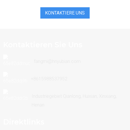
senken können.
KONTAKTIERE UNS
Kontaktieren Sie Uns
fangmi@hnyubian.com
+8615988537952
Industriegebiet Qianlong, Huixian, Xinxiang,
Henan
Direktlinks