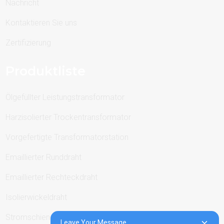
Nachricht
Kontaktieren Sie uns
Zertifizierung
Produktliste
Ölgefüllter Leistungstransformator
Harzisolierter Trockentransformator
Vorgefertigte Transformatorstation
Emaillierter Runddraht
Emaillierter Rechteckdraht
Isolierwickeldraht
Stromschienen
Leave Your Message