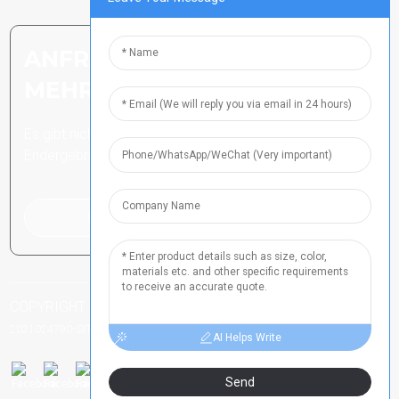
ANFRAGE SENDEN: BEREIT,
MEHR ZU ERFAHREN
Es gibt nichts Besseres, als das
Endergebnis zu sehen.
Klicken Sie hier für eine Anfrage
COPYRIGHT ALLE RECHTE VORBEHALTEN
HENAN ICP-NR.
-
-
-
2021024790
SITEMAP
SITEMAPTRANS
TOP-SUCHE
AI Helps Write
Send