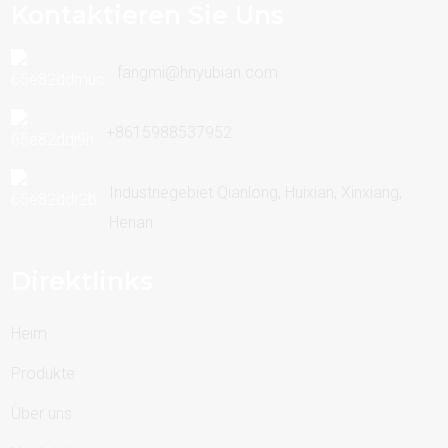
Kontaktieren Sie Uns
fangmi@hnyubian.com
+8615988537952
Industriegebiet Qianlong, Huixian, Xinxiang,
Henan
Direktlinks
Heim
Produkte
Über uns