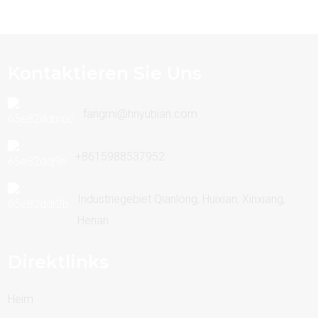
Kontaktieren Sie Uns
fangmi@hnyubian.com
+8615988537952
Industriegebiet Qianlong, Huixian, Xinxiang,
Henan
Direktlinks
Heim