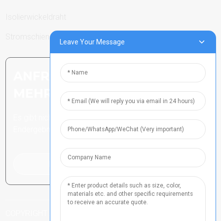
Isolierwickeldraht
Stromschienen
Leave Your Message
ANFRAGE SENDEN: BEREIT,
MEHR ZU ERFAHREN
Es gibt nichts Besseres, als das
Endergebnis zu sehen.
Klicken Sie hier für eine Anfrage
COPYRIGHT ALLE RECHTE VORBEHALTEN
HENAN ICP-NR.