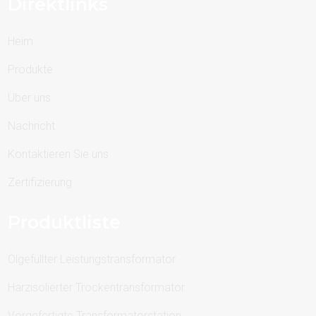
Direktlinks
Heim
Produkte
Über uns
Nachricht
Kontaktieren Sie uns
Zertifizierung
Produktliste
Ölgefüllter Leistungstransformator
Harzisolierter Trockentransformator
Vorgefertigte Transformatorstation