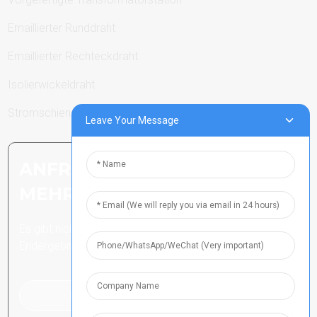
Emaillierter Runddraht
Emaillierter Rechteckdraht
Isolierwickeldraht
Stromschienen
Leave Your Message
ANFRAGE SENDEN: BEREIT,
MEHR ZU ERFAHREN
Es gibt nichts Besseres, als das
Endergebnis zu sehen.
Klicken Sie hier für eine Anfrage