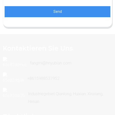
Send
Kontaktieren Sie Uns
fangmi@hnyubian.com
+8615988537952
Industriegebiet Qianlong, Huixian, Xinxiang,
Henan