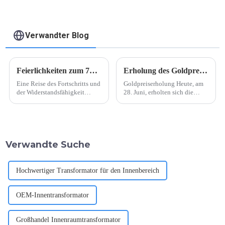
Verwandter Blog
Feierlichkeiten zum 75. Jahrestag der Gründung der Volksrepublik China
Erholung des Goldpreises
Eine Reise des Fortschritts und
Goldpreiserholung Heute, am
der Widerstandsfähigkeit
28. Juni, erholten sich die
Anlässlich des 75. Jahrestages
Goldpreise der großen
der Gründung der
Goldhändler um 5
Volksrepublik China blickt
Yuan/Gramm und blieben
China auf eine
insgesamt bei 713
bemerkenswerte Reise zurück,
Yuan/Gramm. Derzeit ist der
Verwandte Suche
die von tiefgreifenden
Goldpreis der höchste
Veränderungen geprägt war...
Goldhändler ...
Hochwertiger Transformator für den Innenbereich
OEM-Innentransformator
Großhandel Innenraumtransformator