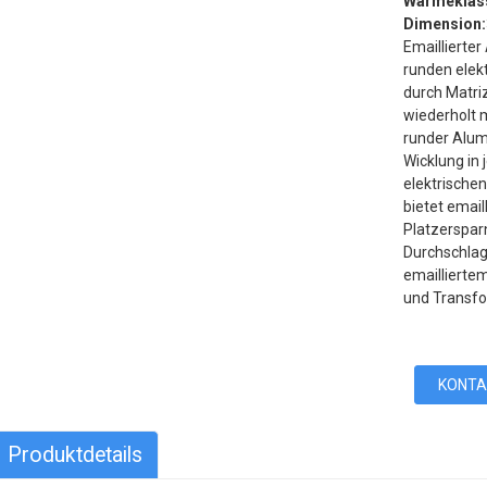
Wärmeklas
Dimension:
Emaillierter
runden elek
durch Matri
wiederholt 
runder Alumi
Wicklung in
elektrischen
bietet emai
Platzerspa
Durchschla
emaillierte
und Transfo
KONTA
Produktdetails