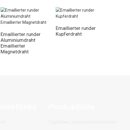
Emaillierter runder
Kupferdraht
Emaillierter runder
Aluminiumdraht
Emaillierter
Magnetdraht
irektlinks
Produktliste
eim
Ölgefüllter Leistungstransformator