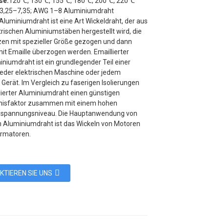
se:
120℃, 130℃, 155℃, 180℃, 200℃, 220℃
3,25–7,35; AWG 1–8 Aluminiumdraht
 Aluminiumdraht ist eine Art Wickeldraht, der aus
trischen Aluminiumstäben hergestellt wird, die
zen mit spezieller Größe gezogen und dann
mit Emaille überzogen werden. Emaillierter
niumdraht ist ein grundlegender Teil einer
 jeder elektrischen Maschine oder jedem
 Gerät. Im Vergleich zu faserigen Isolierungen
llierter Aluminiumdraht einen günstigen
rnisfaktor zusammen mit einem hohen
gspannungsniveau. Die Hauptanwendung von
m Aluminiumdraht ist das Wickeln von Motoren
rmatoren.
KTIEREN SIE UNS