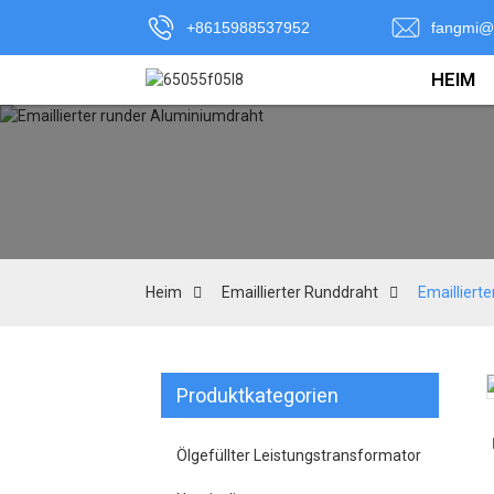
+8615988537952
fangmi@
HEIM
Heim
Emaillierter Runddraht
Emailliert
Produktkategorien
Loading...
Loading...
Ölgefüllter Leistungstransformator