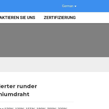
German
AKTIEREN SIE UNS
ZERTIFIZIERUNG
ierter runder
Loading...
Loading...
niumdraht