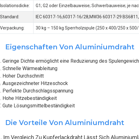
Isolationsdicke:
G1; G2 oder Einzelbauweise; Schwerbauweise; je n
Standard:
IEC 60317-16,60317-16/28,MW36 60317-29 BS6811
Verpackung:
30 kg – 150 kg Sperrholzspule (250 x 400/250 x 500
Eigenschaften Von Aluminiumdraht
. Geringe Dichte ermöglicht eine Reduzierung des Spulengewich
. Schnelle Wärmeableitung
. Hoher Durchschnitt
. Ausgezeichneter Hitzeschock
. Perfekte Durchschlagsspannung
. Hohe Hitzebeständigkeit
. Gute Lösungsmittelbeständigkeit
Die Vorteile Von Aluminiumdraht
1. Im Vergleich Zu Kupferlackdraht Lässt Sich Aluminiuml