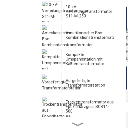
10-kV-
BEFESTIGEN
Verteilungstransformator
S11-M-250
E
Amerikanischer Box-
Kombinationstransformator
E
P
Kompakte
L
Umspannstation mit
Kastentransformator
BEFESTIGEN
Vorgefertigte
Transformatorstation
Trockentransformator aus
Epoxidharzguss SCB14-
500
Harzisolierter