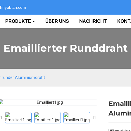
hnyubian.com
PRODUKTE
ÜBER UNS
NACHRICHT
KONT
Emaillierter Runddraht
er runder Aluminiumdraht
Emaill
Loading...
Loading...
Alumi