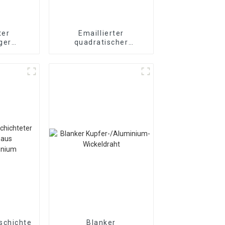
ter
Emaillierter
ger
quadratischer
aht
Kupferdraht
schichteter
Blanker