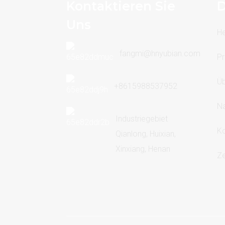
Kontaktieren Sie
D
Uns
H
fangmi@hnyubian.com
Pr
Üb
+8615988537952
Na
Industriegebiet
Ko
Qianlong, Huixian,
Xinxiang, Henan
Ze