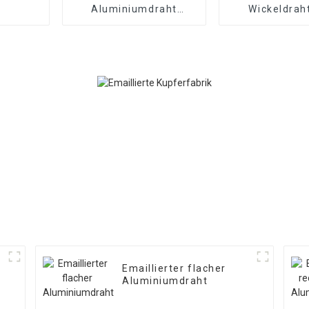
Aluminiumdraht
Wickeldrah
Emaillierter
Kupfer/Alu
Magnetdraht
Emaillierter flacher
Aluminiumdraht