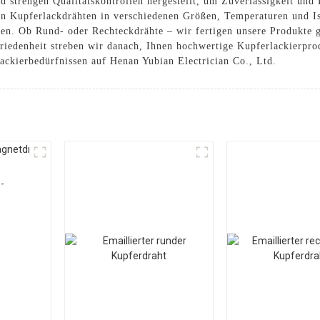
 strengen Qualitätskontrollen hergestellt, um Zuverlässigkeit und
e an Kupferlackdrähten in verschiedenen Größen, Temperaturen und Is
en. Ob Rund- oder Rechteckdrähte – wir fertigen unsere Produkte
iedenheit streben wir danach, Ihnen hochwertige Kupferlackierprod
lackierbedürfnissen auf Henan Yubian Electrician Co., Ltd.
-