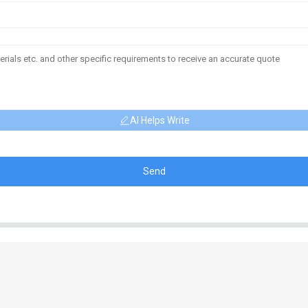
AI Helps Write
Send