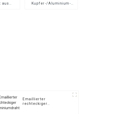
t aus
Kupfer-/Aluminium-
minium
Wickeldraht
Emaillierter
rechteckiger
Aluminiumdraht