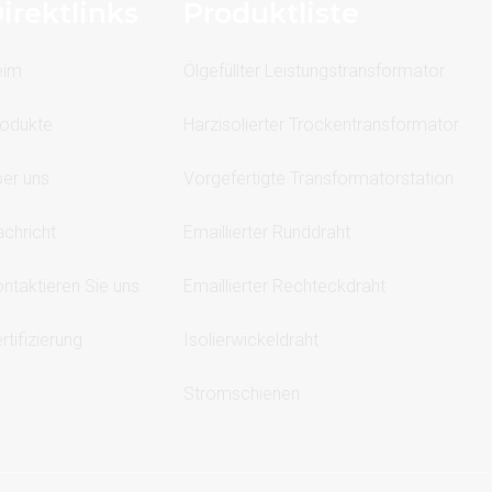
irektlinks
Produktliste
eim
Ölgefüllter Leistungstransformator
odukte
Harzisolierter Trockentransformator
er uns
Vorgefertigte Transformatorstation
chricht
Emaillierter Runddraht
ntaktieren Sie uns
Emaillierter Rechteckdraht
rtifizierung
Isolierwickeldraht
Stromschienen