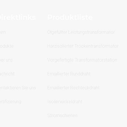
irektlinks
Produktliste
eim
Ölgefüllter Leistungstransformator
odukte
Harzisolierter Trockentransformator
er uns
Vorgefertigte Transformatorstation
chricht
Emaillierter Runddraht
ntaktieren Sie uns
Emaillierter Rechteckdraht
rtifizierung
Isolierwickeldraht
Stromschienen