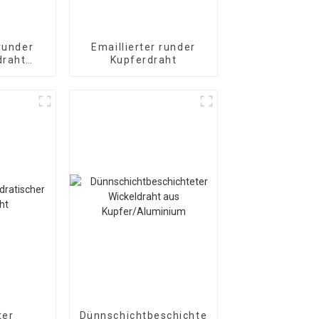
 runder
Emaillierter runder
draht
Kupferdraht
ter
aht
ter
Dünnschichtbeschichteter