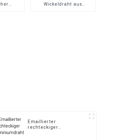
cher
Wickeldraht aus
aht
Kupfer/Aluminium
Emaillierter
rechteckiger
Aluminiumdraht