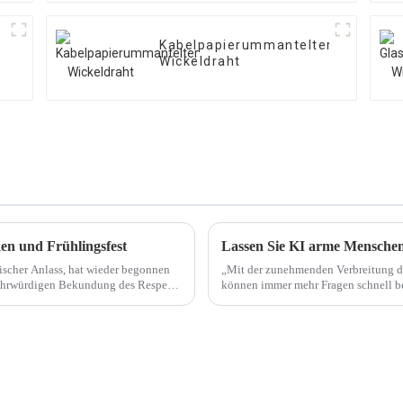
Kabelpapierummantelter
Wickeldraht
en und Frühlingsfest
Lassen Sie KI arme Mensche
sischer Anlass, hat wieder begonnen
„Mit der zunehmenden Verbreitung des
ltehrwürdigen Bekundung des Respekts
können immer mehr Fragen schnell b
haben?“ Dies ist …