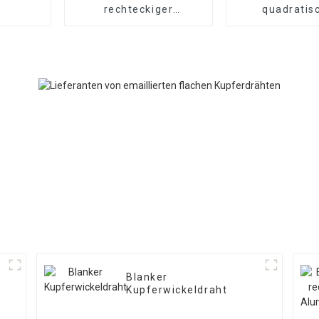
rechteckiger
quadratis
Kupferdraht
Kupferdr
Blanker
Kupferwickeldraht