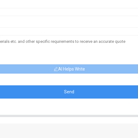
AI Helps Write
Send