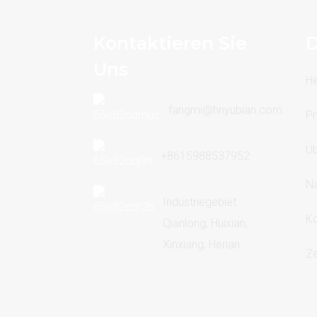
Kontaktieren Sie
D
Uns
H
fangmi@hnyubian.com
Pr
Üb
+8615988537952
Na
Industriegebiet
Ko
Qianlong, Huixian,
Xinxiang, Henan
Ze