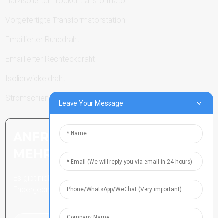
Harzisolierter Trockentransformator
Vorgefertigte Transformatorstation
Emaillierter Runddraht
Emaillierter Rechteckdraht
Isolierwickeldraht
Stromschienen
Leave Your Message
ANFRAGE SENDEN: BEREIT,
MEHR ZU ERFAHREN
Es gibt nichts Besseres, als das
Endergebnis zu sehen.