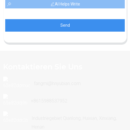
AI Helps Write
Send
Kontaktieren Sie Uns
fangmi@hnyubian.com
+8615988537952
Industriegebiet Qianlong, Huixian, Xinxiang,
Henan