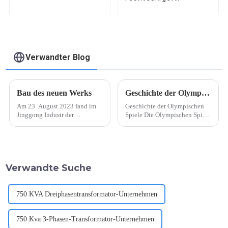
Aluminiumdraht
Verwandter Blog
Bau des neuen Werks
Geschichte der Olympischen Spiele
Am 23. August 2023 fand im
Geschichte der Olympischen
Jinggong Industr der
Spiele Die Olympischen Spiele
Spatenstich für das jährliche
sind ein globales
Energiespartransformatorprojekt
Sportereignis, das Athleten aus
von Henan Yubian Power
der ganzen Welt
Industry mit einer
zusammenbringt und auf eine
Jahresproduktion von 20.000
lange und faszinierende
Verwandte Suche
Einheiten statt.
Geschichte zurückblickt, die
bis ins antike Griechenland
zurückreicht. Die ...
750 KVA Dreiphasentransformator-Unternehmen
750 Kva 3-Phasen-Transformator-Unternehmen