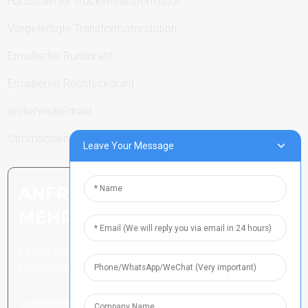
Harzisolierter Trockentransformator
Vorgefertigte Transformatorstation
Emaillierter Runddraht
Emaillierter Rechteckdraht
Isolierwickeldraht
Stromschienen
Leave Your Message
ANFRAGE SENDEN: BEREIT,
MEHR ZU ERFAHREN
Es gibt nichts Besseres, als das
Endergebnis zu sehen.