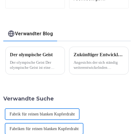
Aluminiumdraht
Verwandter Blog
Der olympische Geist
Zukünftiger Entwicklungstrend des Energiespartransformators
Der olympische Geist Der
Angesichts der sich ständig
olympische Geist ist eine
weiterentwickelnden
mächtige Kraft, die Grenzen,
Energiesparsituation ist die
Kulturen und Sprachen
Entwicklung energiesparender
überwindet und Menschen auf
Transformatoren für die
der ganzen Welt vereint. Er
zukünftige Arbeit und das
stellt den Höhepunkt
Leben immer wichtiger
Verwandte Suche
menschlicher
geworden. Da der
Errungenschaften dar und
Energiebedarf weiter steigt, ist
zeigt...
der Bedarf an ...
Fabrik für reinen blanken Kupferdraht
Fabriken für reinen blanken Kupferdraht