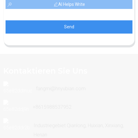
AI Helps Write
Send
Kontaktieren Sie Uns
fangmi@hnyubian.com
+8615988537952
Industriegebiet Qianlong, Huixian, Xinxiang,
Henan