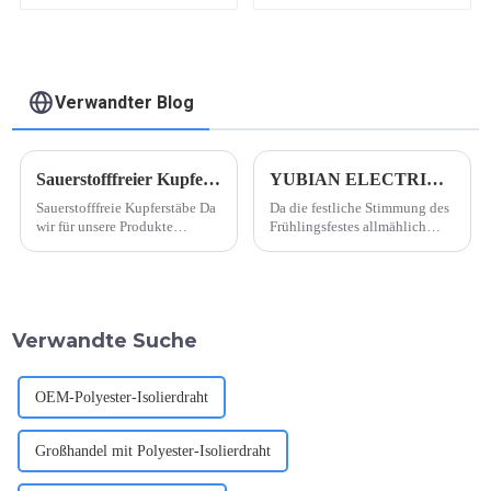
Verwandter Blog
Sauerstofffreier Kupferstab
YUBIAN ELECTRICIAN ist wieder im Geschäft!
Sauerstofffreie Kupferstäbe Da
Da die festliche Stimmung des
wir für unsere Produkte
Frühlingsfestes allmählich
Kupferlackdrähte verwenden,
nachlässt, freuen wir uns bei
ist der tägliche Verbrauch an
YUBIAN ELECTRICIAN,
sauerstofffreien Kupferstäben
bekannt geben zu können,
recht hoch. Aufgrund der
dass wir unseren Betrieb
steigenden Nachfrage nach
offiziell wieder aufgenommen
Verwandte Suche
hochwertigem Kupfer...
haben! Während der Pause
genoss unser Team die schöne
Zeit …
OEM-Polyester-Isolierdraht
Großhandel mit Polyester-Isolierdraht