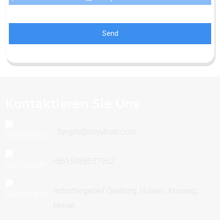
Send
Kontaktieren Sie Uns
fangmi@hnyubian.com
+8615988537952
Industriegebiet Qianlong, Huixian, Xinxiang,
Henan