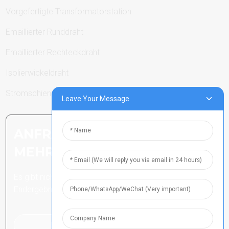
Vorgefertigte Transformatorstation
Emaillierter Runddraht
Emaillierter Rechteckdraht
Isolierwickeldraht
Stromschienen
Leave Your Message
ANFRAGE SENDEN: BEREIT,
MEHR ZU ERFAHREN
Es gibt nichts Besseres, als das
Endergebnis zu sehen.
Klicken Sie hier für eine Anfrage