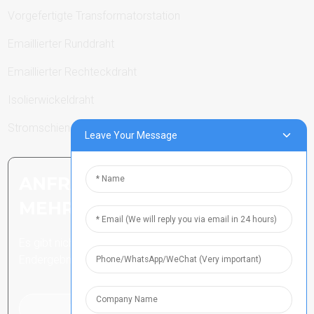
Vorgefertigte Transformatorstation
Emaillierter Runddraht
Emaillierter Rechteckdraht
Isolierwickeldraht
Stromschienen
Leave Your Message
ANFRAGE SENDEN: BEREIT,
MEHR ZU ERFAHREN
Es gibt nichts Besseres, als das
Endergebnis zu sehen.
Klicken Sie hier für eine Anfrage