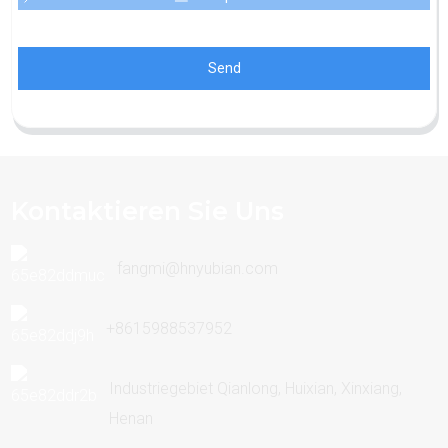
Send
Kontaktieren Sie Uns
fangmi@hnyubian.com
+8615988537952
Industriegebiet Qianlong, Huixian, Xinxiang,
Henan