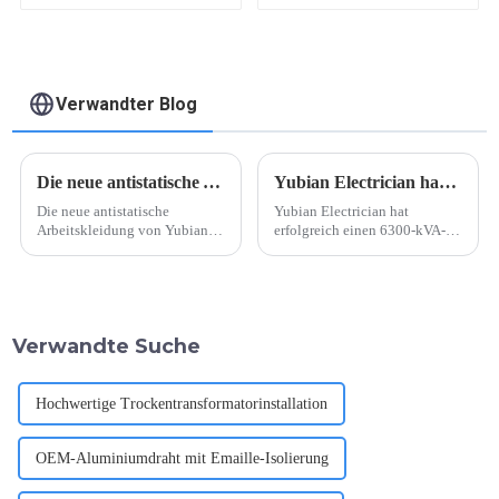
Verwandter Blog
Die neue antistatische Arbeitskleidung von Yubian Electrician
Yubian Electrician hat durch die Lieferung von Hochleistungstransformatoren in Chargen einen Meilenstein erreicht
Die neue antistatische
Yubian Electrician hat
Arbeitskleidung von Yubian
erfolgreich einen 6300-kVA-
Electrician Der führende
Transformator ausgeliefert und
Anbieter von
drei weitere Aufträge mit
Elektrodienstleistungen
gleicher Leistung erteilt – ein
Yubian Electrician hat vor
wichtiger Fortschritt in der
Kurzem eine neue Reihe von
Energiebranche. Dieser Erfolg
Verwandte Suche
Arbeitskleidung auf den Markt
unterstreicht nicht nur ...
gebracht, die Innovation und
... demonstrieren soll.
Hochwertige Trockentransformatorinstallation
OEM-Aluminiumdraht mit Emaille-Isolierung