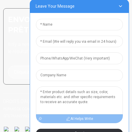
Leave Your Message
ENVOYER UNE DEMANDE :
PRÊT À EN SAVOIR PLUS
Il n’y a rien de mieux que de voir
le résultat final.
Cliquez pour une demande de renseignements
DROITS D'AUTEUR TOUS DROITS RÉSERVÉS
NUMÉRO DE
-
-
PERMIS DE CONDUIRE DU HENAN 2021024790
PLAN DU SITE
PLAN DU
-
SITETRANS
RECHERCHE PRINCIPALE
AI Helps Write