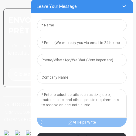
Leave Your Message
ENVOYER UNE DEMANDE :
PRÊT À EN SAVOIR PLUS
Il n’y a rien de mieux que de voir
le résultat final.
Cliquez pour une demande de renseignements
DROITS D'AUTEUR TOUS DROITS RÉSERVÉS
NUMÉRO DE
-
-
PERMIS DE CONDUIRE DU HENAN 2021024790
PLAN DU SITE
PLAN DU
-
SITETRANS
RECHERCHE PRINCIPALE
AI Helps Write