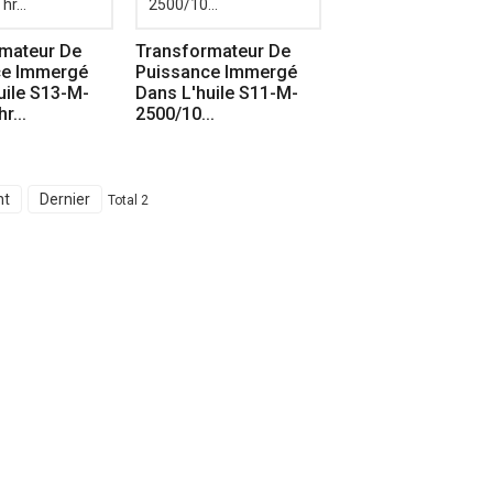
mateur De
Transformateur De
ce Immergé
Puissance Immergé
uile S13-M-
Dans L'huile S11-M-
r...
2500/10...
nt
Dernier
Total 2