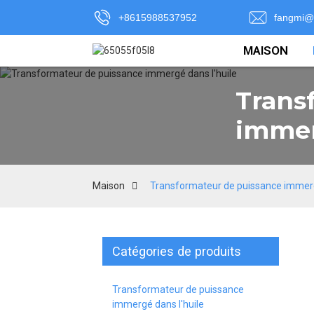
+8615988537952
fangmi@
MAISON
Trans
immer
Maison
Transformateur de puissance immerg
Catégories de produits
Transformateur de puissance
immergé dans l'huile