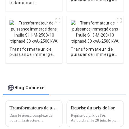
bobine non
dans l'huile S11-M-
encapsulée SGB10-
100/10 triphasé 30
800/10 pour
kVA-2500 kVA
équipement
d'automatisation
Transformateur de
Transformateur de
puissance immergé
puissance immergé
dans l'huile S11-M-
dans l'huile S13-M-
2500/10 triphasé 30
200/10 triphasé 30
kVA-2500 kVA
kVA-2500 kVA
Blog Connexe
Transformateurs de puissance : comment alimentent-ils notre monde ?
Reprise du prix de l'or
Dans le réseau complexe de
Reprise du prix de l'or.
notre infrastructure
Aujourd'hui, le 28 juin, le prix
énergétique mondiale, les
de l'or des principaux dépôts