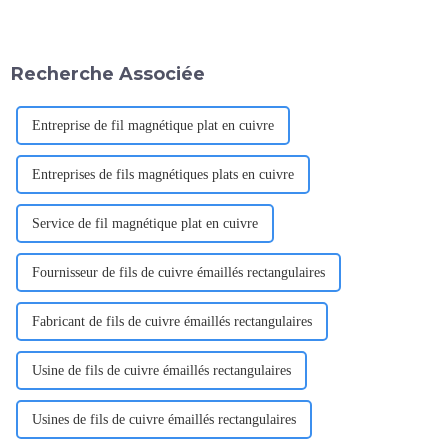
transformateurs de puissance
d'or a rebondi, en hausse de 5
sont des héros méconnus,
yuans/gramme, se maintenant
facilitant discrètement mais
à 713 yuans/gramme. À l'heure
efficacement le transfert
actuelle, le prix de l'or des
Recherche Associée
d'énergie électrique sur de
dépôts d'or les plus élevés...
vastes distances.
Entreprise de fil magnétique plat en cuivre
Entreprises de fils magnétiques plats en cuivre
Service de fil magnétique plat en cuivre
Fournisseur de fils de cuivre émaillés rectangulaires
Fabricant de fils de cuivre émaillés rectangulaires
Usine de fils de cuivre émaillés rectangulaires
Usines de fils de cuivre émaillés rectangulaires