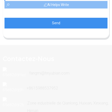
AI Helps Write
Send
Contactez-Nous
fangmi@hnyubian.com
+8615988537952
Zone industrielle de Qianlong, Huixian, Xinxiang,
Henan