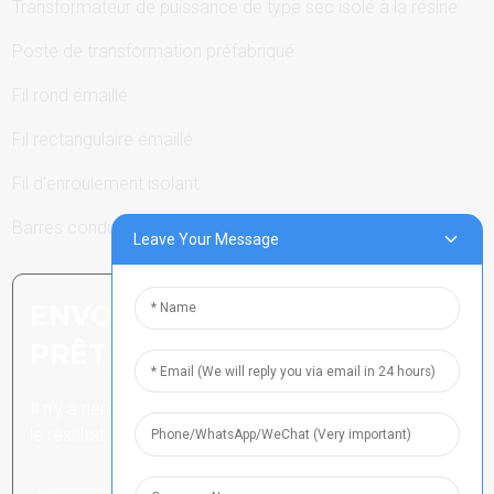
Transformateur de puissance de type sec isolé à la résine
Poste de transformation préfabriqué
Fil rond émaillé
Fil rectangulaire émaillé
Fil d'enroulement isolant
Barres conductrices
Leave Your Message
ENVOYER UNE DEMANDE :
PRÊT À EN SAVOIR PLUS
Il n’y a rien de mieux que de voir
le résultat final.