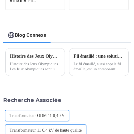
émaillé Fil
magnétique émaillé
Blog Connexe
Histoire des Jeux Olympiques
Fil émaillé : une solution polyvalente pour chaque application
Histoire des Jeux Olympiques
Le fil émaillé, aussi appelé fil
Les Jeux olympiques sont un
émaillé, est un composant
événement sportif mondial qui
important dans la fabrication
rassemble des athlètes du
d'équipements et d'appareils
monde entier, avec une histoire
électriques. Grâce à ses
longue et fascinante remontant
excellentes propriétés
à la Grèce antique. Les ...
électriques et à sa
Recherche Associée
polyvalence…
Transformateur ODM 11 0,4 kV
Transformateur 11 0,4 kV de haute qualité