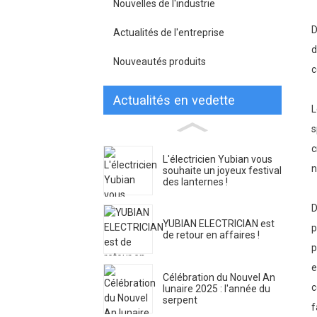
Nouvelles de l'industrie
D
Actualités de l'entreprise
d
Nouveautés produits
c
Actualités en vedette
L
s
c
L'électricien Yubian vous
n
souhaite un joyeux festival
des lanternes !
D
YUBIAN ELECTRICIAN est
p
de retour en affaires !
p
e
Célébration du Nouvel An
c
lunaire 2025 : l'année du
serpent
f