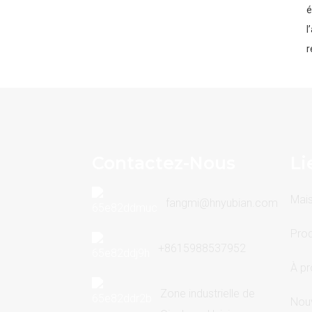
S20-20000 : Piloter l'avenir
é
avec qualité et précision
l
r
Avantages du
transformateur immergé
dans l'huile S11
Contactez-Nous
Li
Mai
fangmi@hnyubian.com
Prod
+8615988537952
À pr
Zone industrielle de
Nouv