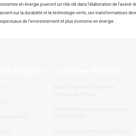
conomes en énergie joueront un rôle clé dans l’élaboration de l’avenir 
’accent sur la durabilité et la technologie verte, ces transformateurs de
espectueux de l’environnement et plus économe en énergie.
ens Rapides
Liste Des Produits
son
Transformateur de puissance
immergé dans l'huile
uits
Transformateur de puissance à sec
isolé par résine
opos de nous
Poste de transformation préfabriqué
elles