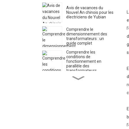
Avis de vacances du
L
Nouvel An chinois pour les
électriciens de Yubian
e
l
Comprendre le
dimensionnement des
d
transformateurs : un
guide complet
g
Comprendre les
s
conditions de
fonctionnement en
parallèle des
E
transformateurs
Henan Yubian
d
Transformer accueille la
r
nouvelle année 2025 avec
une innovation optimiste
c
dans le secteur de
l'énergie
Un électricien de Yubian
envoie ses vœux de Noël
E
et répand la joie des fêtes
b
l
Annonce d'expédition