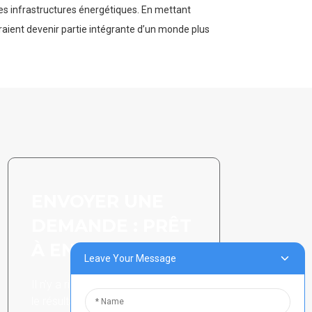
des infrastructures énergétiques. En mettant
vraient devenir partie intégrante d’un monde plus
ENVOYER UNE
DEMANDE : PRÊT
À EN SAVOIR PLUS
Leave Your Message
Il n’y a rien de mieux que de voir
le résultat final.