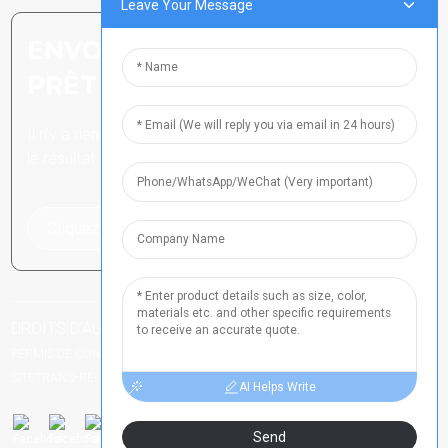
Leave Your Message
ENVOYER UNE DEMANDE :
PRÊT À EN SAVOIR PLUS
Il n’y a rien de mieux que de voir
le résultat final.
Cliquez pour une demande de renseignements
DROITS D'AUTEUR TOUS DROITS RÉSERVÉS
NUMÉRO DE
-
-
PERMIS DE CONDUIRE DU HENAN 2021024790
PLAN DU SITE
PLAN DU
-
SITETRANS
RECHERCHE PRINCIPALE
AI Helps Write
Send