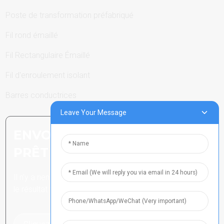
Poste de transformation préfabriqué
Fil rond émaillé
Fil Rectangulaire Émaillé
Fil d'enroulement isolant
Barres conductrices
Leave Your Message
ENVOYER UNE DEMANDE :
PRÊT À EN SAVOIR PLUS
Il n’y a rien de mieux que de voir
le résultat final.