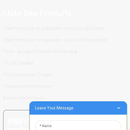
Liste Des Produits
Transformateur de puissance immergé dans l'huile
Transformateur de puissance à sec isolé par résine
Poste de transformation préfabriqué
Fil rond émaillé
Fil Rectangulaire Émaillé
Fil d'enroulement isolant
Barres conductrices
Leave Your Message
ENVOYER UNE DEMANDE :