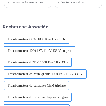
souhaite sincèrement à tous les
à flux transversal pour
partenaires, clients et parties
transformateur de type sec Les
prenantes du secteur de
ventilateurs de refroidissement
l'énergie une bonne année et
à flux transversal sec jouent un
bonne chance à l'approche de
rôle essentiel pour assurer un
l'année prometteuse de 2025.
refroidissement efficace des
Recherche Associée
L'année écoulée, ...
transformateurs de type sec.
Ces ventilateurs sont conçus
pour souffler de l'air frais dans
le...
Transformateur OEM 1000 Kva 11kv 433v
Transformateur 1000 kVA 11 kV 433 V en gros
Transformateur d'ODM 1000 Kva 11kv 433v
Transformateur de haute qualité 1000 kVA 11 kV 433 V
Transformateur de puissance OEM triphasé
Transformateur de puissance triphasé en gros