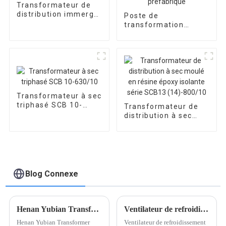
Transformateur de
distribution immergé
Poste de
dans l'huile 6300 kVA
transformation
35 kV
compact de type
boîte 10 kV, poste de
transformation
préfabriqué
Transformateur à sec
triphasé SCB 10-
Transformateur de
630/10
distribution à sec
moulé en résine
époxy isolante série
SCB13 (14)-800/10
Blog Connexe
Henan Yubian Transformer accueille la nouvelle année 2025 avec une innovation optimiste dans le secteur de l'énergie
Ventilateur de refroidissement à flux transversal pour transformateur de type sec
Henan Yubian Transformer
Ventilateur de refroidissement