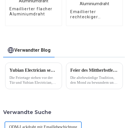
Emaillierter flacher
Emaillierter
Aluminiumdraht
rechteckiger
Aluminiumdraht
Verwandter Blog
Yubian Electrician sendet Weihnachtsgrüße und verbreitet Feiertagsfreude
Feier des Mittherbstfestes
Die Feiertage stehen vor der
Die altehrwürdige Tradition,
Tür und Yubian Electrician,
den Mond zu bewundern und
ein führendes Unternehmen
Mondkuchen zu essen
der Elektrobranche, möchte
die Gelegenheit nutzen, allen
Partnern, Kunden und
Elektrikern seine
Verwandte Suche
aufrichtigsten Glückwünsche
auszusprechen ...
ODM-Lackdraht mit Emaillebeschichtung