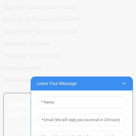
Ölgefüllter Leistungstransformator
Harzisolierter Trockentransformator
Vorgefertigte Transformatorstation
Emaillierter Runddraht
Emaillierter Rechteckdraht
Isolierwickeldraht
Stromschienen
Leave Your Message
ANFRAGE SENDEN: BEREIT,
MEHR ZU ERFAHREN
Es gibt nichts Besseres, als das