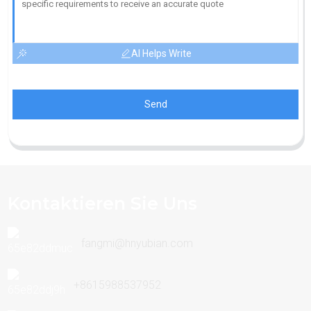
AI Helps Write
Send
Kontaktieren Sie Uns
fangmi@hnyubian.com
+8615988537952