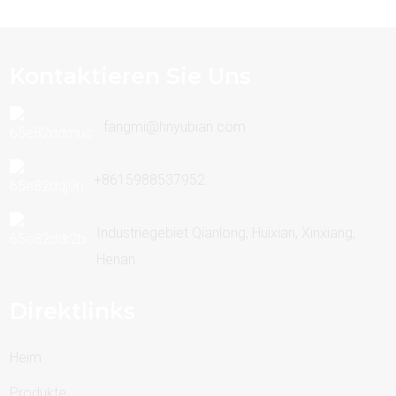
Kontaktieren Sie Uns
fangmi@hnyubian.com
+8615988537952
Industriegebiet Qianlong, Huixian, Xinxiang,
Henan
Direktlinks
Heim
Produkte