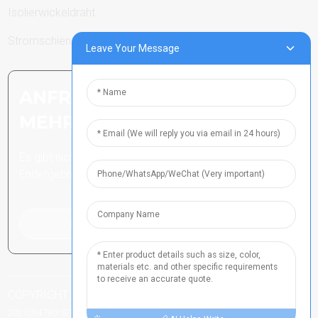
Isolierwickeldraht
Stromschienen
Leave Your Message
ANFRAGE SENDEN: BEREIT,
MEHR ZU ERFAHREN
Es gibt nichts Besseres, als das
Endergebnis zu sehen.
Klicken Sie hier für eine Anfrage
COPYRIGHT ALLE RECHTE VORBEHALTEN
HENAN ICP-NR.
-
-
-
2021024790
SITEMAP
SITEMAPTRANS
TOP-SUCHE