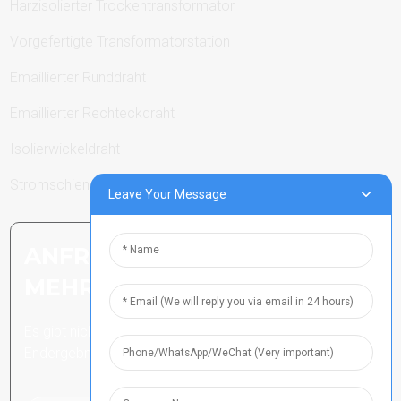
Harzisolierter Trockentransformator
Vorgefertigte Transformatorstation
Emaillierter Runddraht
Emaillierter Rechteckdraht
Isolierwickeldraht
Stromschienen
Leave Your Message
ANFRAGE SENDEN: BEREIT,
MEHR ZU ERFAHREN
Es gibt nichts Besseres, als das
Endergebnis zu sehen.