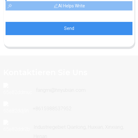
AI Helps Write
Send
Kontaktieren Sie Uns
fangmi@hnyubian.com
+8615988537952
Industriegebiet Qianlong, Huixian, Xinxiang,
Henan