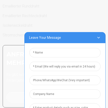
Emaillierter Runddraht
Emaillierter Rechteckdraht
Isolierwickeldraht
Stromschienen
Leave Your Message
ANFRAGE SENDEN: BEREIT,
MEHR ZU ERFAHREN
Es gibt nichts Besseres, als das
Endergebnis zu sehen.
Klicken Sie hier für eine Anfrage