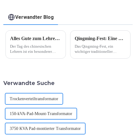
Verwandter Blog
Alles Gute zum Lehrertag!
Qingming-Fest: Eine Mischung aus Gedenken und Frühlingsfest
Der Tag des chinesischen
Das Qingming-Fest, ein
Lehrers ist ein besonderer
wichtiger traditioneller
Feiertag, der die harte Arbeit
chinesischer Anlass, hat wieder
und das Engagement
begonnen und vereint
chinesischer Pädagogen
Familien und Gemeinschaften
würdigt. Er wird jährlich am
in einer altehrwürdigen
10. September gefeiert und ist
Bekundung des Respekts
Verwandte Suche
ein Tag für Schüler und
gegenüber den Vorfahren und
Gemeinden, um...
der Feier von …
Trockenverteiltransformator
150-kVA-Pad-Mount-Transformator
3750 KVA Pad-montierter Transformator