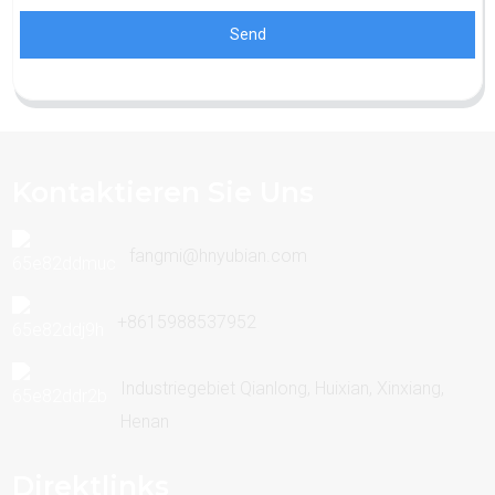
Send
Kontaktieren Sie Uns
fangmi@hnyubian.com
+8615988537952
Industriegebiet Qianlong, Huixian, Xinxiang,
Henan
Direktlinks