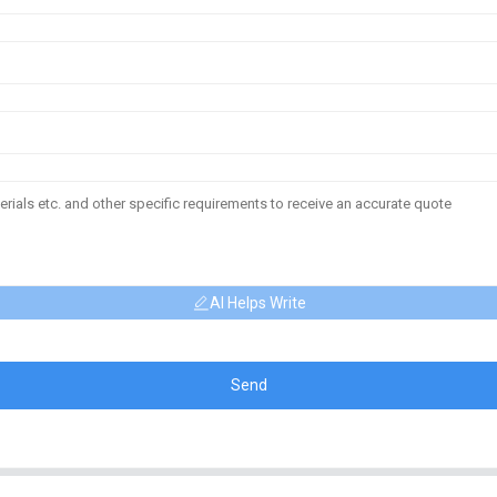
AI Helps Write
Send