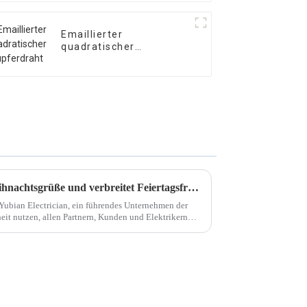
Emaillierter
quadratischer
Kupferdraht
Yubian Electrician sendet Weihnachtsgrüße und verbreitet Feiertagsfreude
 Yubian Electrician, ein führendes Unternehmen der
it nutzen, allen Partnern, Kunden und Elektrikern
szusprechen ...