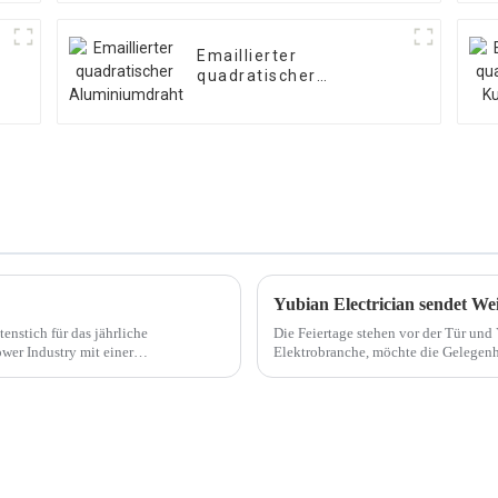
Emaillierter
quadratischer
Aluminiumdraht
nstich für das jährliche
Die Feiertage stehen vor der Tür und
wer Industry mit einer
Elektrobranche, möchte die Gelegenhe
seine aufrichtigsten Glückwünsche au