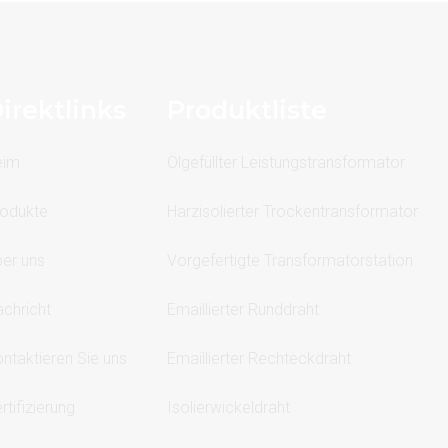
irektlinks
Produktliste
eim
Ölgefüllter Leistungstransformator
odukte
Harzisolierter Trockentransformator
er uns
Vorgefertigte Transformatorstation
chricht
Emaillierter Runddraht
ntaktieren Sie uns
Emaillierter Rechteckdraht
rtifizierung
Isolierwickeldraht