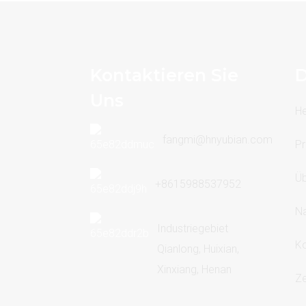
Kontaktieren Sie
D
Uns
H
fangmi@hnyubian.com
Pr
Üb
+8615988537952
Na
Industriegebiet
Ko
Qianlong, Huixian,
Xinxiang, Henan
Ze