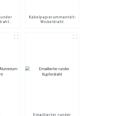
 runder
Kabelpapierummantelter
draht
Wickeldraht
ter
aht
r
Emaillierter runder