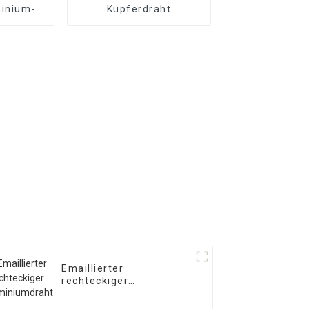
inium-
Kupferdraht
aht
Emaillierter
rechteckiger
Aluminiumdraht