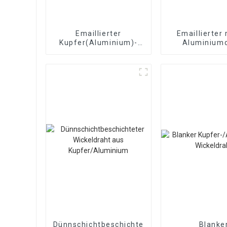
Emaillierter
Emaillierter
Kupfer(Aluminium)-
Aluminium
Flachdraht
Emaillier
Magnetdraht
Magnetdr
Dünnschichtbeschichteter
Blanke