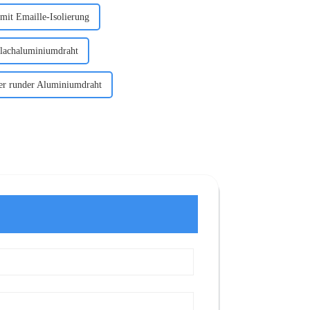
it Emaille-Isolierung
Flachaluminiumdraht
er runder Aluminiumdraht