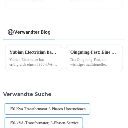
Verwandter Blog
Yubian Electrician hat durch die Lieferung von Hochleistungstransformatoren in Chargen einen Meilenstein erreicht
Qingming-Fest: Eine Mischung aus Gedenken und Frühlingsfest
Yubian Electrician hat
Das Qingming-Fest, ein
erfolgreich einen 6300-kVA-
wichtiger traditioneller
Transformator ausgeliefert und
chinesischer Anlass, hat wieder
drei weitere Aufträge mit
begonnen und vereint
gleicher Leistung erteilt – ein
Familien und Gemeinschaften
wichtiger Fortschritt in der
in einer altehrwürdigen
Energiebranche. Dieser Erfolg
Bekundung des Respekts
Verwandte Suche
unterstreicht nicht nur ...
gegenüber den Vorfahren und
der Feier von …
150 Kva Transformator 3 Phasen Unternehmen
150-kVA-Transformator, 3-Phasen-Service