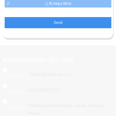
AI Helps Write
Send
Kontaktieren Sie Uns
fangmi@hnyubian.com
+8615988537952
Industriegebiet Qianlong, Huixian, Xinxiang,
Henan