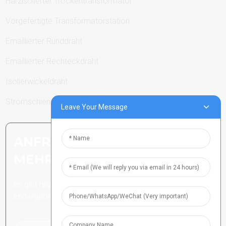
Harzisolierter Trockentransformator
Vorgefertigte Transformatorstation
Emaillierter Runddraht
Emaillierter Rechteckdraht
Isolierwickeldraht
Stromschienen
Leave Your Message
ANFRAGE SENDEN: BEREIT,
MEHR ZU ERFAHREN
Es gibt nichts Besseres, als das
Endergebnis zu sehen.