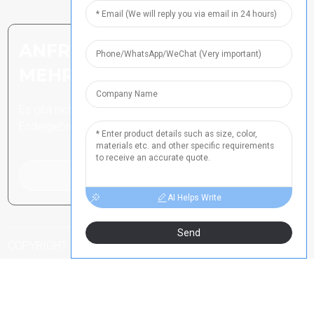
ANFRAGE SENDEN: BEREIT,
MEHR ZU ERFAHREN
Es gibt nichts Besseres, als das
Endergebnis zu sehen.
Klicken Sie hier für eine Anfrage
AI Helps Write
Send
COPYRIGHT ALLE RECHTE VORBEHALTEN
HENAN ICP-NR.
-
-
-
2021024790
SITEMAP
SITEMAPTRANS
TOP-SUCHE