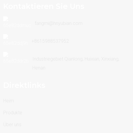
Kontaktieren Sie Uns
fangmi@hnyubian.com
+8615988537952
Industriegebiet Qianlong, Huixian, Xinxiang,
Henan
Direktlinks
Heim
Produkte
Über uns