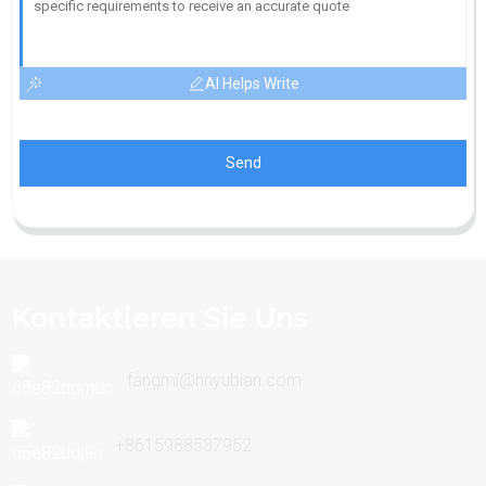
AI Helps Write
Send
Kontaktieren Sie Uns
fangmi@hnyubian.com
+8615988537952