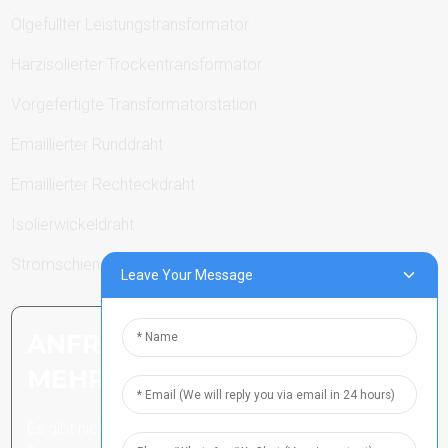
Ölgefüllter Leistungstransformator
Harzisolierter Trockentransformator
Vorgefertigte Transformatorstation
Emaillierter Runddraht
Emaillierter Rechteckdraht
Isolierwickeldraht
Stromschienen
Leave Your Message
ANFRAGE SENDEN: BEREIT,
MEHR ZU ERFAHREN
Es gibt nichts Besseres, als das