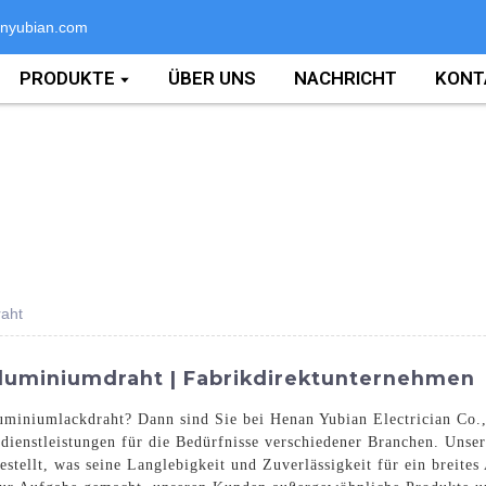
nyubian.com
PRODUKTE
ÜBER UNS
NACHRICHT
KONT
raht
Aluminiumdraht | Fabrikdirektunternehmen
uminiumlackdraht? Dann sind Sie bei Henan Yubian Electrician Co., L
ienstleistungen für die Bedürfnisse verschiedener Branchen. Unse
stellt, was seine Langlebigkeit und Zuverlässigkeit für ein breit