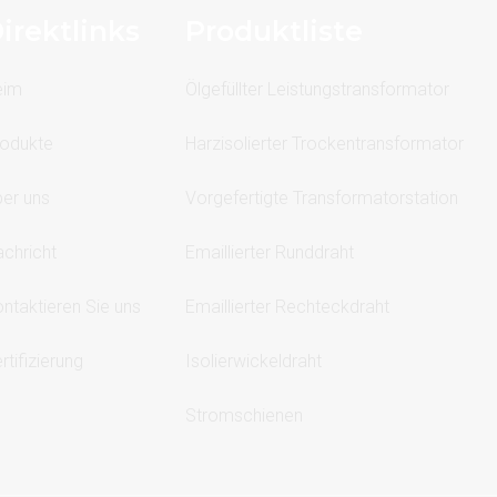
irektlinks
Produktliste
eim
Ölgefüllter Leistungstransformator
odukte
Harzisolierter Trockentransformator
er uns
Vorgefertigte Transformatorstation
chricht
Emaillierter Runddraht
ntaktieren Sie uns
Emaillierter Rechteckdraht
rtifizierung
Isolierwickeldraht
Stromschienen