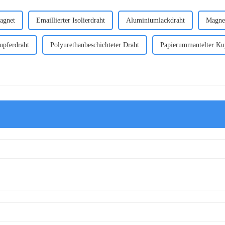
agnet
Emaillierter Isolierdraht
Aluminiumlackdraht
Magnet
upferdraht
Polyurethanbeschichteter Draht
Papierummantelter Ku