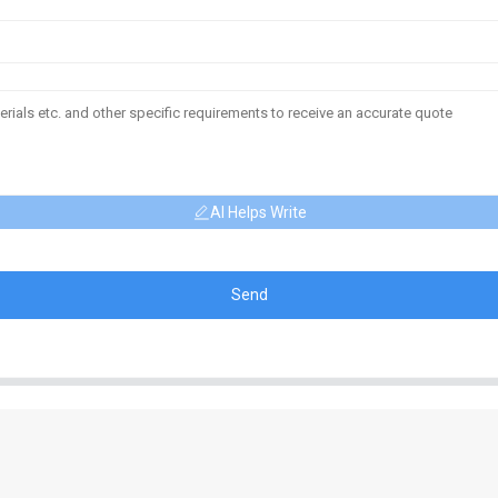
AI Helps Write
Send