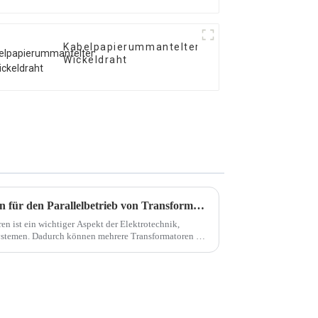
Kabelpapierummantelter
Wickeldraht
Verstehen Sie die Bedingungen für den Parallelbetrieb von Transformatoren
en ist ein wichtiger Aspekt der Elektrotechnik,
ystemen. Dadurch können mehrere Transformatoren die
ssern.