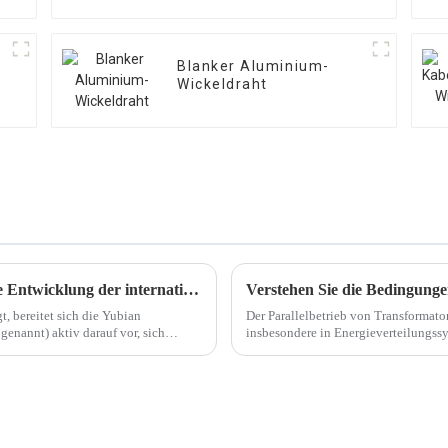
Blanker Aluminium-
Wickeldraht
Yubian Electrician: Bereiten Sie sich auf die Entwicklung der internationalen Energiewirtschaft vor
t, bereitet sich die Yubian
Der Parallelbetrieb von Transformator
enannt) aktiv darauf vor, sich
insbesondere in Energieverteilungss
Last teilen und so die Leistung verbe