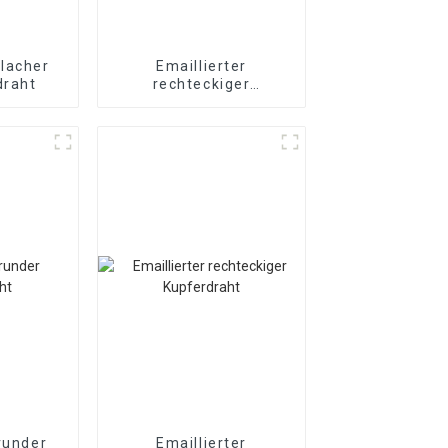
flacher
Emaillierter
draht
rechteckiger
Aluminiumdraht
 runder
Emaillierter