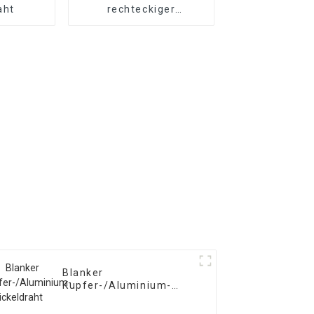
aht
rechteckiger
Kupferdraht
Blanker
Kupfer-/Aluminium-
Wickeldraht