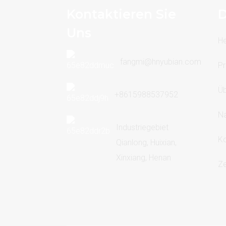
Kontaktieren Sie
D
Uns
H
fangmi@hnyubian.com
Pr
Üb
+8615988537952
Na
Industriegebiet
Ko
Qianlong, Huixian,
Xinxiang, Henan
Ze