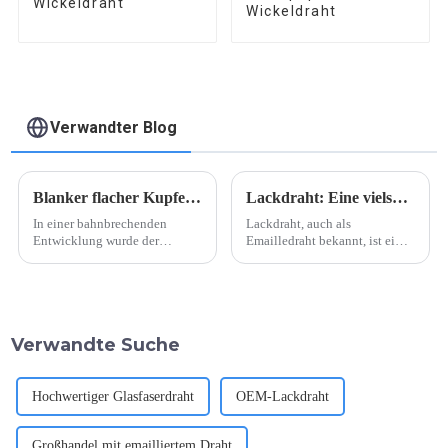
Wickeldraht
Wickeldraht
Verwandter Blog
Blanker flacher Kupferdraht
Lackdraht: Eine vielseitige Lösung für jede Anwendung
In einer bahnbrechenden
Lackdraht, auch als
Entwicklung wurde der
Emailledraht bekannt, ist ein
Prozess zur Gewinnung von
wichtiger Bestandteil bei der
blankem Flachkupferdraht
Herstellung von elektrischen
entscheidend weiterentwickelt.
Geräten und Anlagen.
Dieser wichtige Bestandteil
Aufgrund seiner
zur Herstellung von isoliertem
hervorragenden elektrischen
Verwandte Suche
Wickeldraht kann nun …
Eigenschaften und seiner
Vielseitigkeit …
Hochwertiger Glasfaserdraht
OEM-Lackdraht
Großhandel mit emailliertem Draht