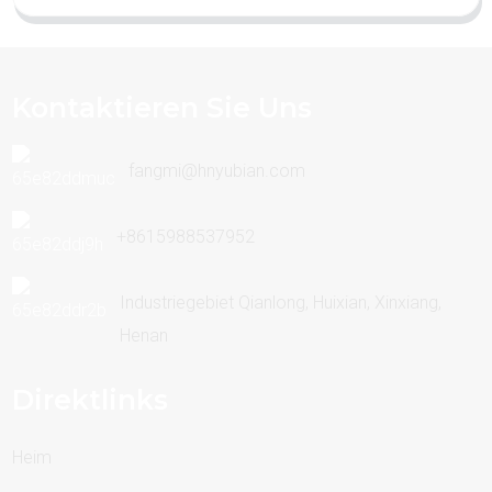
Kontaktieren Sie Uns
fangmi@hnyubian.com
+8615988537952
Industriegebiet Qianlong, Huixian, Xinxiang,
Henan
Direktlinks
Heim