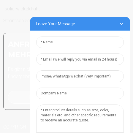
Isolierwickeldraht
Stromschienen
Leave Your Message
ANFRAGE SENDEN: BEREIT,
MEHR ZU ERFAHREN
Es gibt nichts Besseres, als das
Endergebnis zu sehen.
Klicken Sie hier für eine Anfrage
COPYRIGHT ALLE RECHTE VORBEHALTEN
HENAN ICP-NR.