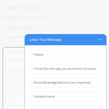
Emaillierter Runddraht
Emaillierter Rechteckdraht
Isolierwickeldraht
Stromschienen
Leave Your Message
ANFRAGE SENDEN: BEREIT,
MEHR ZU ERFAHREN
Es gibt nichts Besseres, als das
Endergebnis zu sehen.
Klicken Sie hier für eine Anfrage