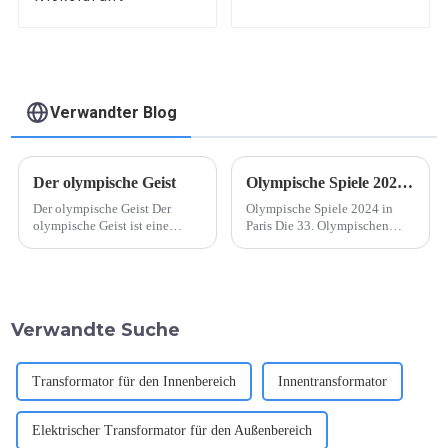
Verwandter Blog
Der olympische Geist
Olympische Spiele 2024 in Paris
Der olympische Geist Der
Olympische Spiele 2024 in
olympische Geist ist eine
Paris Die 33. Olympischen
mächtige Kraft, die Grenzen,
Sommerspiele, auch bekannt
Kulturen und Sprachen
als die Olympischen Spiele
überwindet und Menschen auf
2024 in Paris, werden ein
der ganzen Welt vereint. Er
historisches internationales
stellt den Höhepunkt
Ereignis sein, das von der
Verwandte Suche
menschlicher
wunderschönen Stadt Paris in
Errungenschaften dar und
Frankreich ausgerichtet wird.
zeigt...
Das globale Ereignis ist …
Transformator für den Innenbereich
Innentransformator
Elektrischer Transformator für den Außenbereich