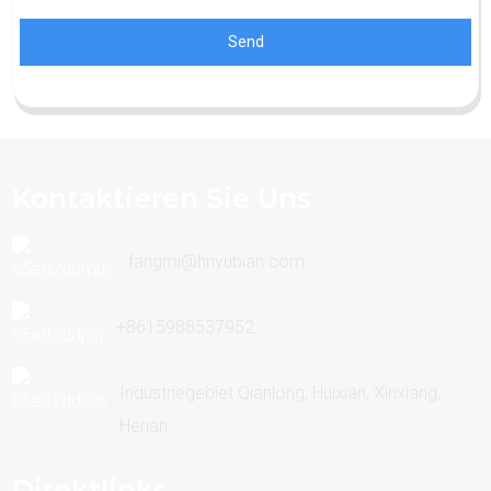
Send
Kontaktieren Sie Uns
fangmi@hnyubian.com
+8615988537952
Industriegebiet Qianlong, Huixian, Xinxiang,
Henan
Direktlinks