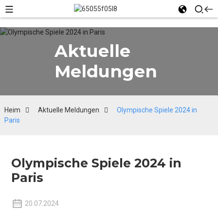
Aktuelle
Meldungen
Heim
Aktuelle Meldungen
Olympische Spiele 2024 in
Paris
Olympische Spiele 2024 in
Paris
20.07.2024