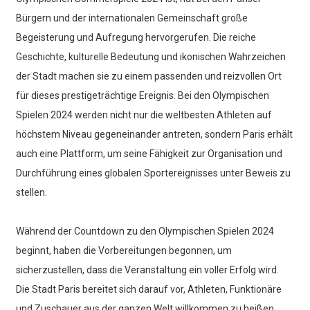
Bürgern und der internationalen Gemeinschaft große
Begeisterung und Aufregung hervorgerufen. Die reiche
Geschichte, kulturelle Bedeutung und ikonischen Wahrzeichen
der Stadt machen sie zu einem passenden und reizvollen Ort
für dieses prestigeträchtige Ereignis. Bei den Olympischen
Spielen 2024 werden nicht nur die weltbesten Athleten auf
höchstem Niveau gegeneinander antreten, sondern Paris erhält
auch eine Plattform, um seine Fähigkeit zur Organisation und
Durchführung eines globalen Sportereignisses unter Beweis zu
stellen.
Während der Countdown zu den Olympischen Spielen 2024
beginnt, haben die Vorbereitungen begonnen, um
sicherzustellen, dass die Veranstaltung ein voller Erfolg wird.
Die Stadt Paris bereitet sich darauf vor, Athleten, Funktionäre
und Zuschauer aus der ganzen Welt willkommen zu heißen,