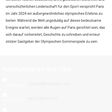
unerschütterlichen Leidenschaft für den Sport verspricht Paris
im Jahr 2024 ein außergewöhnliches olympisches Erlebnis zu
bieten. Während die Welt ungeduldig auf dieses bedeutsame
Ereignis wartet, werden alle Augen auf Paris gerichtet sein, das
sich darauf vorbereitet, Geschichte zu schreiben und erneut
stolzer Gastgeber der Olympischen Sommerspiele zu sein.
Kontaktieren Sie Uns
fangmi@hnyubian.com
+8615988537952