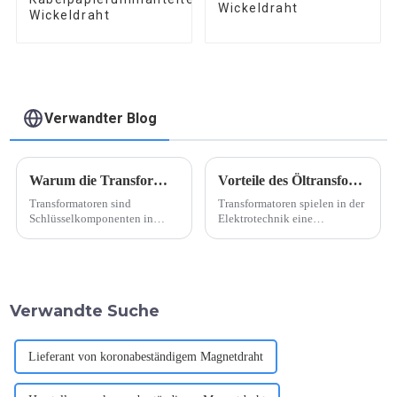
Wickeldraht
Wickeldraht
Verwandter Blog
Warum die Transformatorbelastung zwischen 80 % und 90 % liegen sollte
Vorteile des Öltransformators S11
Transformatoren sind
Transformatoren spielen in der
Schlüsselkomponenten in
Elektrotechnik eine
Stromsystemen, die die
Schlüsselrolle bei der
Spannung erhöhen oder
Übertragung und Verteilung
verringern, um eine effiziente
elektrischer Energie. Zu den
Stromübertragung und -
verschiedenen
verteilung zu ermöglichen.
Transformatortypen zählt der
Verwandte Suche
Eine der wichtigsten
Öltransformator S11.
Überlegungen beim
Transformatorbetrieb...
Lieferant von koronabeständigem Magnetdraht