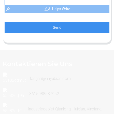
AI Helps Write
Send
Kontaktieren Sie Uns
fangmi@hnyubian.com
+8615988537952
Industriegebiet Qianlong, Huixian, Xinxiang,