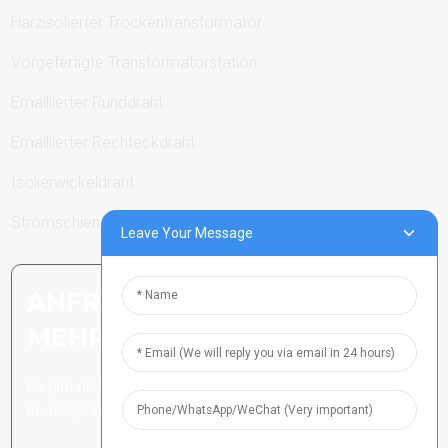
Harzisolierter Trockentransformator
Vorgefertigte Transformatorstation
Emaillierter Runddraht
Emaillierter Rechteckdraht
Isolierwickeldraht
Stromschienen
Leave Your Message
ANFRAGE SENDEN: BEREIT,
MEHR ZU ERFAHREN
Es gibt nichts Besseres, als das
Endergebnis zu sehen.