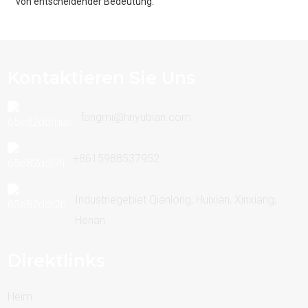
von entscheidender Bedeutung.
Kontaktieren Sie Uns
fangmi@hnyubian.com
+8615988537952
Industriegebiet Qianlong, Huixian, Xinxiang,
Henan
Direktlinks
Heim