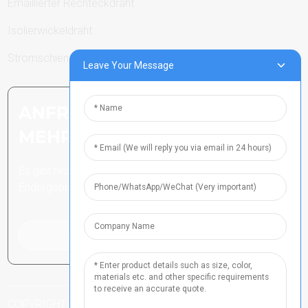
Emaillierter Rechteckdraht
Isolierwickeldraht
Stromschienen
Leave Your Message
ANFRAGE SENDEN: BEREIT,
MEHR ZU ERFAHREN
Es gibt nichts Besseres, als das
Endergebnis zu sehen.
Klicken Sie hier für eine Anfrage
COPYRIGHT ALLE RECHTE VORBEHALTEN
HENAN ICP-NR.